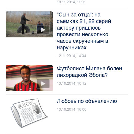
19.11.2014, 11:01
"Сын за отца": на
съемках 21, 22 серий
актеру пришлось
провести несколько
часов скрученным в
наручниках
12.11.2014, 14:34
Футболист Милана болен
лихорадкой Эбола?
13.10.2014, 10:12
Любовь по объявлению
13.10.2014, 18:00