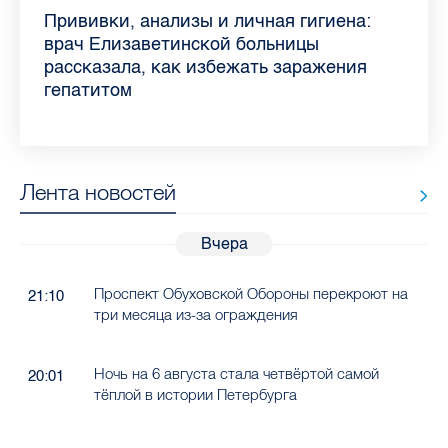
Piter.TV находится в ТОП-10 рейтинга
Прививки, анализы и личная гигиена:
Как обезопасить ребенка летом: советы
Проходные баллы в вузах СПб — 2026:
Врач назвала неожиданные причины
Декрет без потери дохода: эксперт
Что такое рассеянный склероз: невролог
Бамбл с вишней и лимонад с имбирем:
самых цитируемых СМИ Петербурга и
врач Елизаветинской больницы
педиатра для родителей
где самый высокий и самый низкий
воспаления ахиллова сухожилия летом
рассказала о возможностях для
Елизаветинской больницы ответила на
какие напитки можно приготовить дома
Ленобласти во II квартале 2026 года
рассказала, как избежать заражения
конкурс
работающих родителей
главные вопросы о заболевании
в жару
гепатитом
Лента новостей
Вчера
Проспект Обуховской Обороны перекроют на
21:10
три месяца из-за ограждения
Ночь на 6 августа стала четвёртой самой
20:01
тёплой в истории Петербурга