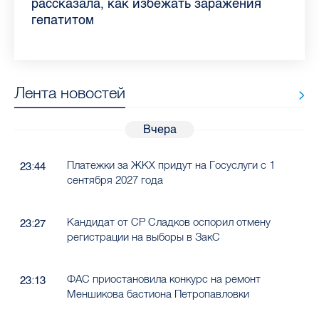
Ленобласти во II квартале 2026 года
рассказала, как избежать заражения
конкурс
работающих родителей
главные вопросы о заболевании
в жару
гепатитом
Лента новостей
Вчера
Платежки за ЖКХ придут на Госуслуги с 1
23:44
сентября 2027 года
Кандидат от СР Сладков оспорил отмену
23:27
регистрации на выборы в ЗакС
ФАС приостановила конкурс на ремонт
23:13
Меншикова бастиона Петропавловки