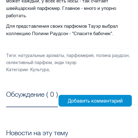
может каждый, у всех есть носы - так считает
швейцарский парфюмер. Главное - много и упорно
работать.
Для представления своих парфюмов Тауэр выбрал
коллекцию Полини Раудсон - "Спасите бабочек".
Теги:
натуральные ароматы
,
парфюмерия
,
полина раудсон
,
селективный парфюм
,
энди тауэр
Категории:
Культура
,
Обсуждение (
0
)
Новости на эту тему