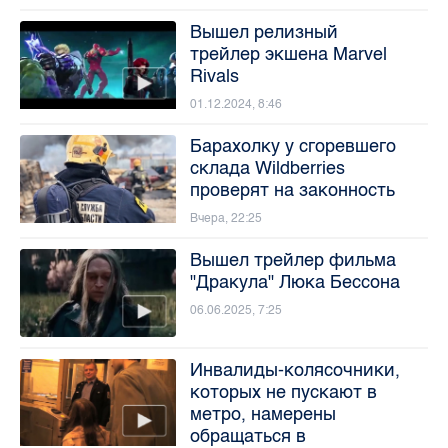
Вышел релизный
трейлер экшена Marvel
Rivals
01.12.2024, 8:46
Барахолку у сгоревшего
склада Wildberries
проверят на законность
Вчера, 22:25
Вышел трейлер фильма
"Дракула" Люка Бессона
06.06.2025, 7:25
Инвалиды-колясочники,
которых не пускают в
метро, намерены
обращаться в