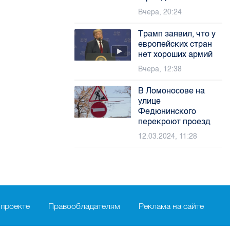
Вчера, 20:24
Трамп заявил, что у
европейских стран
нет хороших армий
Вчера, 12:38
В Ломоносове на
улице
Федюнинского
перекроют проезд
12.03.2024, 11:28
 проекте
Правообладателям
Реклама на сайте