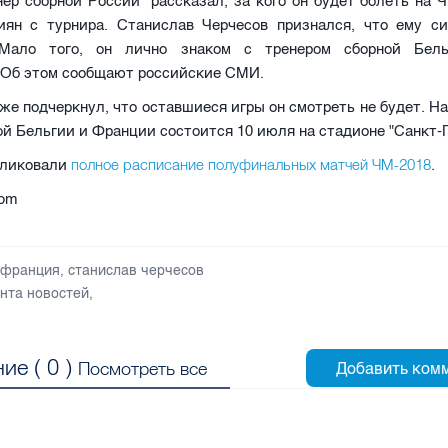
ер сборной России рассказал, за кого он будет болеть на 
иян с турнира. Станислав Черчесов признался, что ему с
 Мало того, он лично знаком с тренером сборной Бель
 Об этом сообщают российские СМИ.
же подчеркнул, что оставшиеся игры он смотреть не будет. Н
й Бельгии и Франции состоится 10 июля на стадионе "Санкт-П
полное расписание полуфинальных матчей ЧМ-2018
бликовали
.
com
 франция
,
станислав черчесов
нта новостей
,
ие (
0
)
Посмотреть все