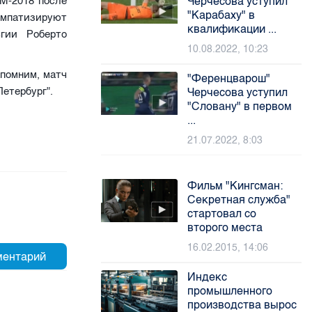
ЧМ-2018 после
Черчесова уступил
"Карабаху" в
импатизируют
квалификации ...
гии Роберто
10.08.2022, 10:23
апомним, матч
"Ференцварош"
етербург".
Черчесова уступил
"Словану" в первом
...
21.07.2022, 8:03
Фильм "Кингсман:
Секретная служба"
стартовал со
второго места
16.02.2015, 14:06
Индекс
промышленного
производства вырос