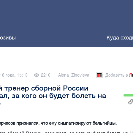
юзивы
Куда сход
18 года, 15:13
2210
Alena_Zinovieva
Добавить в
Я
 тренер сборной России
ал, за кого он будет болеть на
8
рчесов признался, что ему симпатизируют бельгийцы.