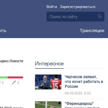
Войти
|
Зарегистрироваться
ить
Трансляции
ндекс.Новости
Интересное
Черчесов заявил,
что хочет работать в
0
0
России
04.03.2025, 9:53
"Ференцварош"