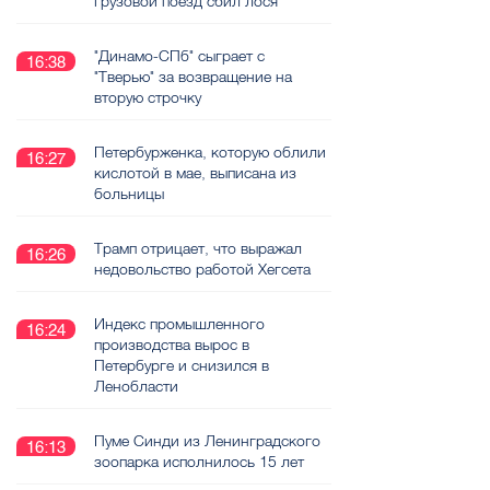
грузовой поезд сбил лося
"Динамо-СПб" сыграет с
16:38
"Тверью" за возвращение на
вторую строчку
Петербурженка, которую облили
16:27
кислотой в мае, выписана из
больницы
Трамп отрицает, что выражал
16:26
недовольство работой Хегсета
Индекс промышленного
16:24
производства вырос в
Петербурге и снизился в
Ленобласти
Пуме Синди из Ленинградского
16:13
зоопарка исполнилось 15 лет