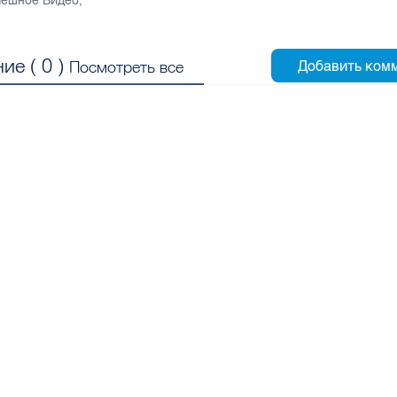
ешное Видео
,
ие (
0
)
Посмотреть все