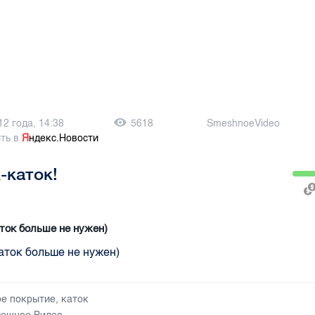
12 года, 14:38
5618
SmeshnoeVideo
ть в
Я
ндекс.Новости
-каток!
ток больше не нужен)
ток больше не нужен)
е покрытие
,
каток