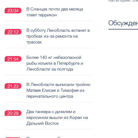
Категории:
См
В Сланцах почти два месяца
23:04
тлеет террикон
Обсужден
В субботу Ленобласть встанет в
22:12
пробках из-за ремонта на
трассах
Более 140 кг небезопасной
21:54
рыбы изъяли в Петербурге и
Ленобласти за полгода
В Ленобласти выписали тройню
21:23
Матвея Елисея и Тимофея из
перинатального центра
Два танкера с дизелем и
20:28
керосином вышли из Кореи на
Дальний Восток