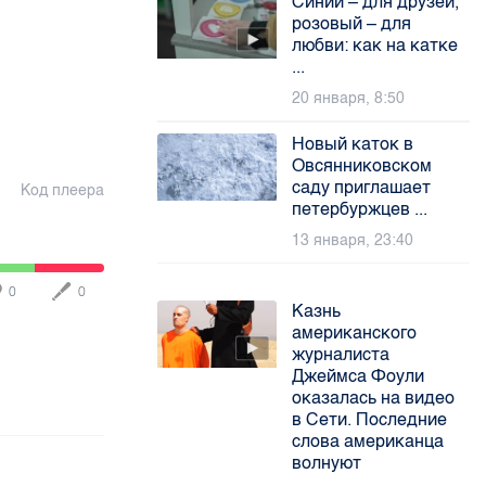
Синий – для друзей,
розовый – для
любви: как на катке
...
20 января, 8:50
Новый каток в
Овсянниковском
саду приглашает
Код плеера
петербуржцев ...
13 января, 23:40
0
0
Казнь
американского
журналиста
Джеймса Фоули
оказалась на видео
в Сети. Последние
слова американца
волнуют