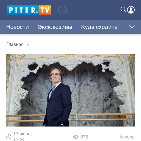
Новости
Эксклюзивы
Куда сходить
Главная
13 июня,
872
ksbond
12:22