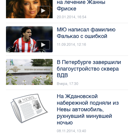
на лечение Жанны
Фриске
20.01.2014, 16:54
МЮ написал фамилию
Фалькао с ошибкой
11.09.2014, 12:16
В Петербурге завершили
благоустройство сквера
ВДВ
Вчера, 17:30
На Ждановской
набережной подняли из
Невы автомобиль,
рухнувший минувшей
ночью
08.11.2014, 13:40