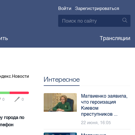
Войти
|
Зарегистрироваться
ить
Трансляции
ндекс.Новости
Интересное
Матвиенко заявила,
0
0
что героизация
Киевом
преступников ...
у города по
22 июня, 16:05
елефон