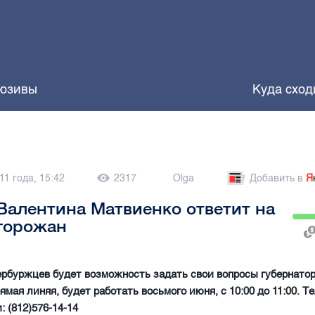
юзивы
Куда сход
11 года, 15:42
2317
Olga
Добавить в
Я
Валентина Матвиенко ответит на
горожан
ербуржцев будет возможность задать свои вопросы губернатор
ямая линяя, будет работать восьмого июня, с 10:00 до 11:00. Т
: (812)576-14-14