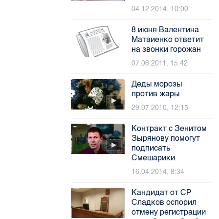
04.12.2014, 10:00
8 июня Валентина
Матвиенко ответит
на звонки горожан
07.06.2011, 15:42
Деды морозы
против жары
29.07.2010, 12:15
Контракт с Зенитом
Зырянову помогут
подписать
Смешарики
16.04.2014, 8:34
Кандидат от СР
Сладков оспорил
отмену регистрации