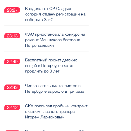
Кандидат от СР Сладков
23:27
оспорил отмену регистрации на
выборы в ЗакС
ФАС приостановила конкурс на
23:13
ремонт Меншикова бастиона
Петропавловки
Бесплатный прокат детских
22:49
вещей в Петербурге хотят
продлить до 3 лет
Число легальных таксистов в
22:43
Петербурге выросло в три раза
СКА подписал пробный контракт
22:12
с сыном главного тренера
Игорем Ларионовым