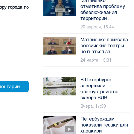
Матвиенко
отметила проблему
ору города
по
обезлюживания
территорий ...
20 апреля, 15:44
Матвиенко призвала
российские театры
не гнаться за ...
24 марта, 13:31
В Петербурге
завершили
благоустройство
сквера ВДВ
Вчера, 17:30
Петербуржцам
показали тесаки для
харакири