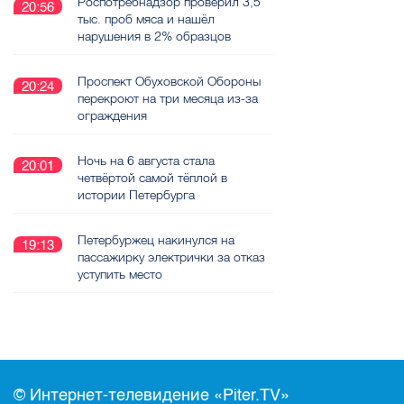
Роспотребнадзор проверил 3,5
20:56
тыс. проб мяса и нашёл
нарушения в 2% образцов
Проспект Обуховской Обороны
20:24
перекроют на три месяца из-за
ограждения
Ночь на 6 августа стала
20:01
четвёртой самой тёплой в
истории Петербурга
Петербуржец накинулся на
19:13
пассажирку электрички за отказ
уступить место
© Интернет-телевидение «Piter.TV»