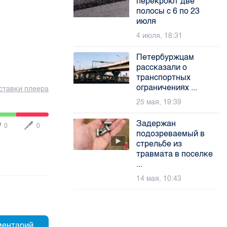
перекроют две
полосы с 6 по 23
июля
4 июля, 18:31
Петербуржцам
рассказали о
транспортных
ограничениях ...
ставки плеера
25 мая, 19:39
Задержан
0
0
подозреваемый в
стрельбе из
травмата в поселке
...
14 мая, 10:43