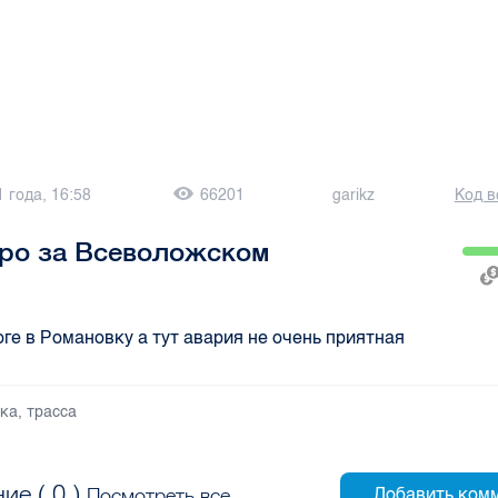
1 года, 16:58
66201
garikz
Код в
тро за Всеволожском
оге в Романовку а тут авария не очень приятная
вка
,
трасса
ие (
0
)
Посмотреть все