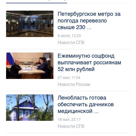
Петербургское метро за
полгода перевезло
свыше 230 ...
9 июля, 12:25
Новости СПб
Ежеминутно соцфонд
выплачивает россиянам
52 млн рублей
27 мая, 11:04
Новости России
Ленобласть готова
обеспечить дачников
медицинской ...
18 мая, 23:17
Новости СПб