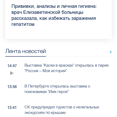
Piter.TV находится в ТОП-10 рейтинга
Прививки, анализы и личная гигиена:
Как обезопасить ребенка летом: советы
Проходные баллы в вузах СПб — 2026:
Врач назвала неожиданные причины
Декрет без потери дохода: эксперт
Что такое рассеянный склероз: невролог
Бамбл с вишней и лимонад с имбирем:
самых цитируемых СМИ Петербурга и
врач Елизаветинской больницы
педиатра для родителей
где самый высокий и самый низкий
воспаления ахиллова сухожилия летом
рассказала о возможностях для
Елизаветинской больницы ответила на
какие напитки можно приготовить дома
Ленобласти во II квартале 2026 года
рассказала, как избежать заражения
конкурс
работающих родителей
главные вопросы о заболевании
в жару
гепатитом
Лента новостей
Выставка "Каски в красках" открылась в парке
14:47
"Россия – Моя история"
В Петербурге открылась выставка о
13:56
поисковиках "Имя героя"
СК предупредил туристов о нелегальных
13:41
экскурсиях по крышам