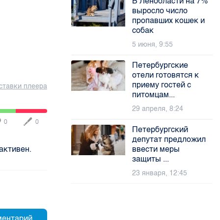
В Ленобласти на 7%
выросло число
пропавших кошек и
собак
5 июня, 9:55
Петербургские
отели готовятся к
приему гостей с
ставки плеера
питомцам...
29 апреля, 8:24
0
0
Петербургский
депутат предложил
активен.
ввести меры
защиты ...
23 января, 12:45