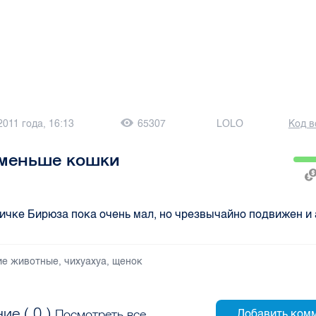
2011 года, 16:13
65307
LOLO
Код в
 меньше кошки
ичке Бирюза пока очень мал, но чрезвычайно подвижен и 
ие животные
,
чихуахуа
,
щенок
ие (
0
)
Посмотреть все