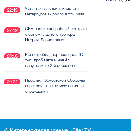
Число легальных таксистов в
22:43
Петербурге выросло в три раза
СКА подписал пробный контракт
22:12
с сыном главного тренера
Игорем Ларионовым
Роспотребнадзор проверил 3,5
20:56
тыс. проб мяса и нашёл
нарушения в 2% образцов
Проспект Обуховской Обороны
20:24
перекроют на три месяца из-за
ограждения
© Интернет-телевидение «Piter.TV»