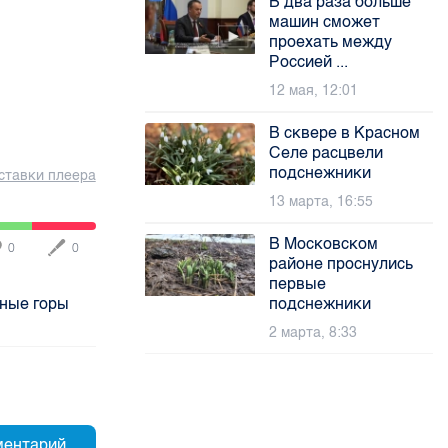
В два раза больше
машин сможет
проехать между
Россией ...
12 мая, 12:01
В сквере в Красном
Селе расцвели
подснежники
ставки плеера
13 марта, 16:55
В Московском
0
0
районе проснулись
первые
жные горы
подснежники
2 марта, 8:33