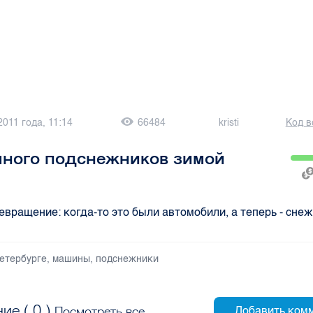
2011 года, 11:14
66484
kristi
Код в
много подснежников зимой
евращение: когда-то это были автомобили, а теперь - сне
петербурге
,
машины
,
подснежники
ие (
0
)
Посмотреть все