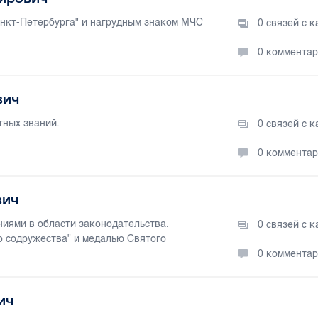
анкт-Петербурга" и нагрудным знаком МЧС
0 связей с 
0 коммента
вич
тных званий.
0 связей с 
0 коммента
вич
иями в области законодательства.
0 связей с 
о содружества" и медалью Святого
0 коммента
ич