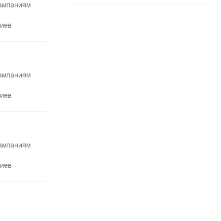
кампаниям
риев
кампаниям
риев
кампаниям
риев