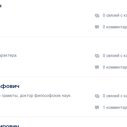
ч
0 связей с 
0 коммента
арактера.
0 связей с 
0 коммента
ьфович
 грамоты, доктор философских наук.
0 связей с 
1 коммента
ирович