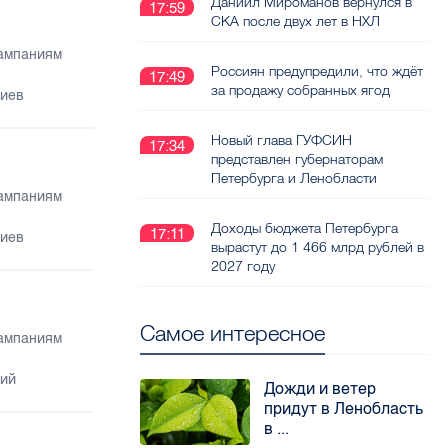
Даниил Мироманов вернулся в
17:59
СКА после двух лет в НХЛ
кампаниям
Россиян предупредили, что ждёт
17:49
за продажу собранных ягод
риев
Новый глава ГУФСИН
17:34
представлен губернаторам
Петербурга и Ленобласти
кампаниям
Доходы бюджета Петербурга
17:11
риев
вырастут до 1 466 млрд рублей в
2027 году
Самое интересное
кампаниям
рий
Дожди и ветер
придут в Ленобласть
в ...