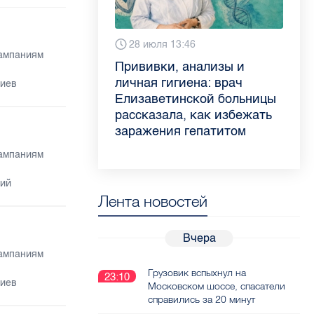
6 августа 9:02
28 июля 13:46
13 июля 9:05
3 июля 11:56
кампаниям
Piter.TV находится в
Прививки, анализы и
Как обезопасить ребенка
Проходные баллы в вузах
ТОП-10 рейтинга самых
личная гигиена: врач
летом: советы педиатра
СПб — 2026: где самый
риев
цитируемых СМИ
Елизаветинской больницы
для родителей
высокий и самый низкий
Петербурга и Ленобласти
рассказала, как избежать
конкурс
во II квартале 2026 года
заражения гепатитом
кампаниям
рий
Лента новостей
Вчера
кампаниям
Грузовик вспыхнул на
23:10
риев
Московском шоссе, спасатели
справились за 20 минут