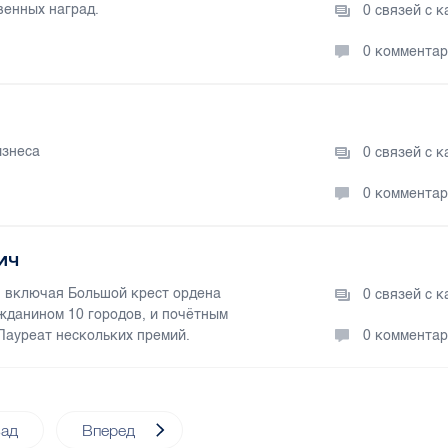
венных наград.
0 связей с 
0 коммента
изнеса
0 связей с 
0 коммента
ич
, включая Большой крест ордена
0 связей с 
жданином 10 городов, и почётным
Лауреат нескольких премий.
0 коммента
зад
Вперед