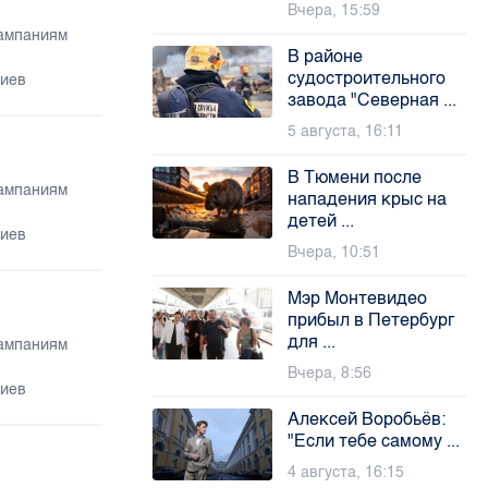
Вчера, 15:59
кампаниям
В районе
судостроительного
риев
завода "Северная ...
5 августа, 16:11
В Тюмени после
кампаниям
нападения крыс на
детей ...
риев
Вчера, 10:51
Мэр Монтевидео
прибыл в Петербург
для ...
кампаниям
Вчера, 8:56
риев
Алексей Воробьёв:
"Если тебе самому ...
4 августа, 16:15