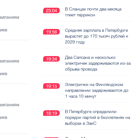
В Сланцах почти два месяца
23:04
тлеет террикон
кампаниям
риев
Средняя зарплата в Петербурге
19:56
вырастет до 170 тысяч рублей к
2029 году
Два Сапсана и несколько
19:34
кампаниям
электричек задерживаются из-за
обрыва провода
риев
Электрички на Финляндском
19:15
направлении задерживаются до
1 часа 10 минут
кампаниям
В Петербурге определили
18:19
порядок партий в бюллетенях на
риев
выборах в ЗакС