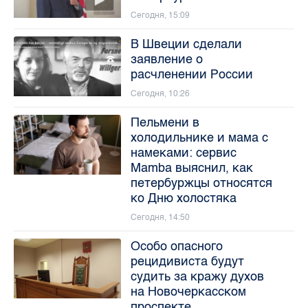
Сегодня, 15:09
В Швеции сделали
заявление о
расчленении России
Сегодня, 10:26
Пельмени в
холодильнике и мама с
намеками: сервис
Mamba выяснил, как
петербуржцы относятся
ко Дню холостяка
Сегодня, 14:50
Особо опасного
рецидивиста будут
судить за кражу духов
на Новочеркасском
проспекте