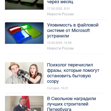
через месяц
17.09.2025, 8:31
Новости России
Уязвимость в файловой
системе от Microsoft
устранили
15.09.2025, 15:58
Новости России
Психолог перечислил
фразы, которые помогут
остановить бытовую
ссору
Сегодня, 15:21
В Смольном наградили
лучших строителей
Петербурга