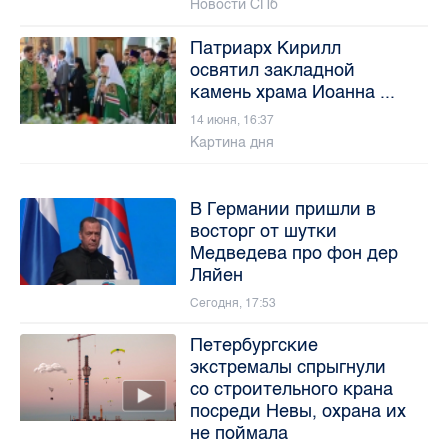
Новости СПб
Патриарх Кирилл
освятил закладной
камень храма Иоанна ...
14 июня, 16:37
Картина дня
В Германии пришли в
восторг от шутки
Медведева про фон дер
Ляйен
Сегодня, 17:53
Петербургские
экстремалы спрыгнули
со строительного крана
посреди Невы, охрана их
не поймала