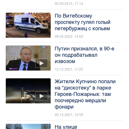
05.03.2015, 17:14
По Витебскому
проспекту гулял голый
петербуржец с копьем
08.05.2022, 14:02
Путин признался, в 90-е
он подрабатывал
извозом
12.12.2021, 11:20
Жители Купчино попали
на "дискотеку" в парке
Героев-Пожарных: там
поочередно мерцали
фонари
05.12.2021, 19:58
На улице