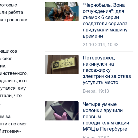
 которые
"Чернобыль. Зона
отчуждения": для
шли ребята
съемок 6 серии
экстрасенсам
создатели сериала
придумали машину
времени
21.10.2014, 10:43
цовщиков
Петербуржец
 себя.
накинулся на
ик.
пассажирку
инственного,
электрички за отказ
еделить, кто
уступить место
путался, ему
Вчера, 19:13
итали, что
.
Четыре умные
колонки вручили
ым за
первым
победителям акции
птик не смог
МФЦ в Петербурге
Миткевич-
Вчера, 17:57