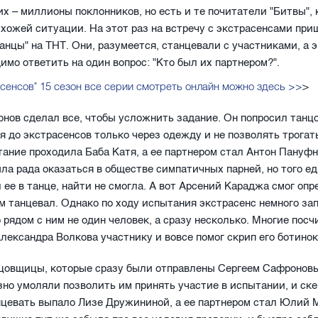
их – миллионы поклонников, но есть и те почитатели "Битвы",
схожей ситуации. На этот раз на встречу с экстрасенсами при
Танцы" на ТНТ. Они, разумеется, станцевали с участниками, а 
имо ответить на один вопрос: "Кто был их партнером?".
асенсов" 15 сезон все серии смотреть онлайн можно здесь >>
>
нов сделал все, чтобы усложнить задание. Он попросил тан
я до экстрасенсов только через одежду и не позволять трогать
ание проходила Баба Катя, а ее партнером стал Антон Пануфн
ла рада оказаться в обществе симпатичных парней, но того ед
 ее в танце, найти не смогла. А вот Арсений Караджа смог опр
им танцевал. Однако по ходу испытания экстрасенс немного за
о рядом с ним не один человек, а сразу несколько. Многие посч
лександра Волкова участнику и вовсе помог скрип его ботинок
цовщицы, которые сразу были отправлены Сергеем Сафронов
зно умоляли позволить им принять участие в испытании, и ске
нцевать выпало Лизе Дружининой, а ее партнером стал Юлий 