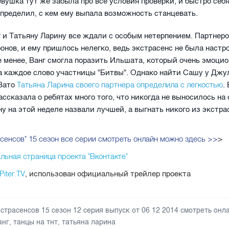
вушка тут же забыла про все условия проверки, и быстро себ
определил, с кем ему выпала возможность станцевать.
 и Татьяну Ларину все ждали с особым нетерпением. Партне
онов, и ему пришлось нелегко, ведь экстрасенс не была настр
е менее, Ванг смогла поразить Ильшата, который очень эмоци
а каждое слово участницы "Битвы". Однако найти Сашу у Джу
Татьяна Ларина своего партнера определила с легкостью
 Зато
.
ассказала о ребятах много того, что никогда не выносилось на 
у на этой неделе назвали лучшей, а выгнать никого из экстра
асенсов" 15 сезон все серии смотреть онлайн можно здесь >>
>
ьная страница проекта "Вконтакте"
Piter.TV
, использован официальный трейлер проекта
кстрасенсов 15 сезон 12 серия выпуск от 06 12 2014 смотреть онл
анг
,
танцы на тнт
,
татьяна ларина