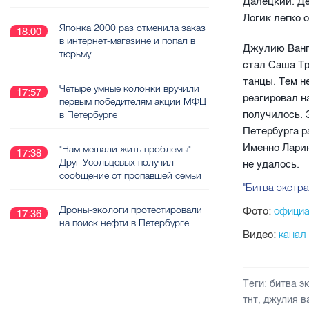
Далецкий. Де
Логик легко 
Японка 2000 раз отменила заказ
18:00
в интернет-магазине и попал в
Джулию Ванг
тюрьму
стал Саша Тр
танцы. Тем н
Четыре умные колонки вручили
17:57
реагировал н
первым победителям акции МФЦ
получилось.
в Петербурге
Петербурга р
Именно Ларин
"Нам мешали жить проблемы".
17:38
Друг Усольцевых получил
не удалось.
сообщение от пропавшей семьи
"Битва экстр
Дроны-экологи протестировали
официал
Фото:
17:36
на поиск нефти в Петербурге
канал 
Видео:
Теги:
битва э
тнт
,
джулия в