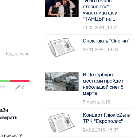
"Я его очень
стесняюсь":
участница шоу
"ТАНЦЫ" на ...
11.02.2021, 10:51
Спектакль "Онегин"
20.11.2020, 19:00
Код плеера
В Петербурге
местами пройдет
небольшой снег 5
0
0
марта
5 марта, 8:15
лайн
Концерт Глюк'оZы в
роверить
ТРК "Европолис"
24.02.2015, 15:37
стников. У