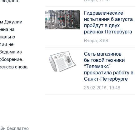
я выдала.
Гидравлические
испытания 6 августа
ром Джулии
пройдут в двух
оена на
районах Петербурга
онально
Вчера, 8:58
лии не
 Ведьма из
Сеть магазинов
обозрение.
бытовой техники
“Телемакс”
сенсов снова
прекратила работу в
Санкт-Петербурге
25.02.2015, 19:45
айн бесплатно