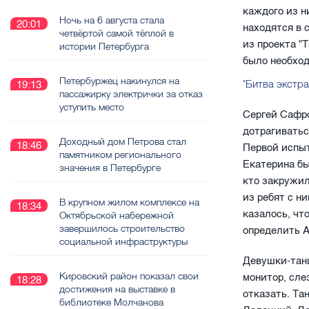
каждого из н
Ночь на 6 августа стала
20:01
находятся в 
четвёртой самой тёплой в
из проекта "
истории Петербурга
было необход
Петербуржец накинулся на
"Битва экстр
19:13
пассажирку электрички за отказ
уступить место
Сергей Сафро
дотрагиватьс
Доходный дом Петрова стал
18:46
Первой испыт
памятником регионального
Екатерина бы
значения в Петербурге
кто закружил
из ребят с н
В крупном жилом комплексе на
18:34
казалось, чт
Октябрьской набережной
завершилось строительство
определить А
социальной инфраструктуры
Девушки-тан
Кировский район показал свои
монитор, сле
18:28
достижения на выставке в
отказать. Та
библиотеке Молчанова