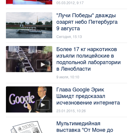
05.03.2012, 9:17
"Лучи Победы" дважды
озарят небо Петербурга
9 августа
Сегодня, 15:13
Более 17 кг наркотиков
изъяли полицейские в
подпольной лаборатории
в Ленобласти
9 июля, 10:10
Глава Google Эрик
Шмидт предсказал
исчезновение интернета
23.01.2015, 10:26
Мультимедийная
выставка "От Моне до