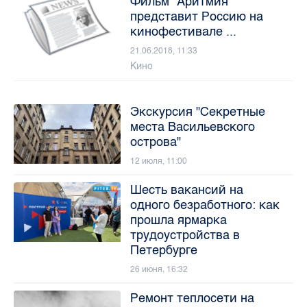
Фильм "Аритмия"
представит Россию на
кинофестивале ...
21.06.2018, 11:33
Кино
Экскурсия "Секретные
места Васильевского
острова"
12 июля, 11:00
Шесть вакансий на
одного безработного: как
прошла ярмарка
трудоустройства в
Петербурге
26 июня, 16:32
Ремонт теплосети на