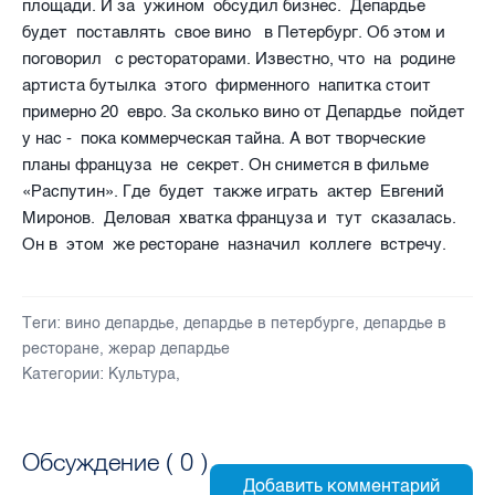
площади. И за ужином обсудил бизнес. Депардье
будет поставлять свое вино в Петербург. Об этом и
поговорил с рестораторами. Известно, что на родине
артиста бутылка этого фирменного напитка стоит
примерно 20 евро. За сколько вино от Депардье пойдет
у нас - пока коммерческая тайна. А вот творческие
планы француза не секрет. Он снимется в фильме
«Распутин». Где будет также играть актер Евгений
Миронов. Деловая хватка француза и тут сказалась.
Он в этом же ресторане назначил коллеге встречу.
Теги:
вино депардье
,
депардье в петербурге
,
депардье в
ресторане
,
жерар депардье
Категории:
Культура
,
Обсуждение (
0
)