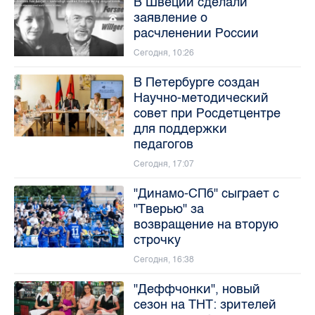
В Швеции сделали
заявление о
расчленении России
Сегодня, 10:26
В Петербурге создан
Научно-методический
совет при Росдетцентре
для поддержки
педагогов
Сегодня, 17:07
"Динамо-СПб" сыграет с
"Тверью" за
возвращение на вторую
строчку
Сегодня, 16:38
"Деффчонки", новый
сезон на ТНТ: зрителей