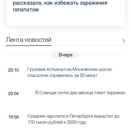
Ленобласти во II квартале 2026 года
рассказала, как избежать заражения
конкурс
работающих родителей
главные вопросы о заболевании
в жару
гепатитом
Лента новостей
Вчера
Грузовик вспыхнул на Московском шоссе,
23:10
спасатели справились за 20 минут
В Сланцах почти два месяца тлеет террикон
23:04
Средняя зарплата в Петербурге вырастет до
19:56
170 тысяч рублей к 2029 году