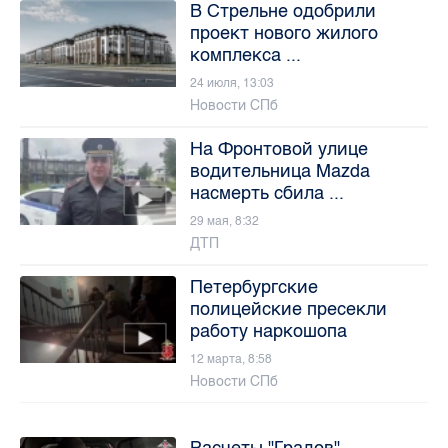
В Стрельне одобрили
проект нового жилого
комплекса ...
24 июля, 13:03
Новости СПб
На Фронтовой улице
водительница Mazda
насмерть сбила ...
29 мая, 8:32
ДТП
Петербургские
полицейские пресекли
работу наркошопа
12 марта, 8:58
Новости СПб
Расчеты "Градов"