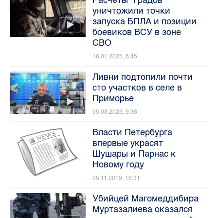
уничтожили точки
запуска БПЛА и позиции
боевиков ВСУ в зоне
СВО
16.01.2025, 8:45
Ливни подтопили почти
сто участков в селе в
Приморье
05.08.2023, 9:36
Власти Петербурга
впервые украсят
Шушары и Парнас к
Новому году
05.11.2019, 16:31
Убийцей Магомеддибира
Муртазалиева оказался