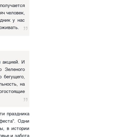
 получается
яч человек,
здник у нас
ерживать.
 акцией. И
р Зеленого
 бегущего,
льность, на
гостоящие
ти праздника
феста". Одни
ы, в истории
овье и забота