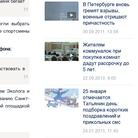
меня бегает
В Петербурге вновь
гремят взрывы,
военные отрицают
причастность
огли выбрать
е спортсмены
30.09.2011, 13:56
Жителям
фона:
коммуналок при
покупке комнат
дадут рассрочку до
аствовать в
5 лет.
22.09.2010, 9:00
ем Эколога и
25 января
отмечается
ванию Санкт-
Татьянин день:
ой площадкой
подборка коротких
поздравлений и
прикольных смс
24.01.2015, 11:45