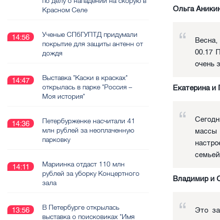
по делу о нападении на скорую в
Ольга Аникин
Красном Селе
Ученые СПбГУПТД придумали
14:56
Весна,
покрытие для защиты антенн от
00.17 
дождя
очень 
Выставка "Каски в красках"
14:47
открылась в парке "Россия –
Екатерина и 
Моя история"
Сегодн
Петербурженке насчитали 41
14:36
млн рублей за неоплаченную
массы
парковку
настро
семьей
Мариинка отдаст 110 млн
14:11
рублей за уборку Концертного
Владимир и 
зала
В Петербурге открылась
Это за
13:56
выставка о поисковиках "Имя