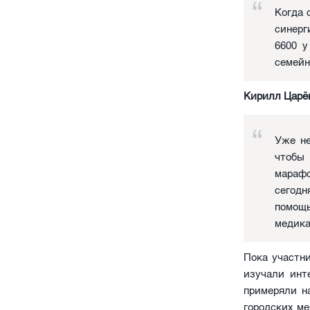
Когда 
синерг
6600 у
семейн
Кирилл Царё
Уже не
чтобы
марафо
сегодн
помощ
медика
Пока участн
изучали инт
примеряли н
городских ме