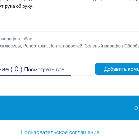
т рука об руку.
v
й марафон
,
сбер
склюзивы
,
Репортажи
,
Лента новостей
,
Зеленый марафон Сберб
ие (
0
)
Посмотреть все
О
Пользовательское соглашение