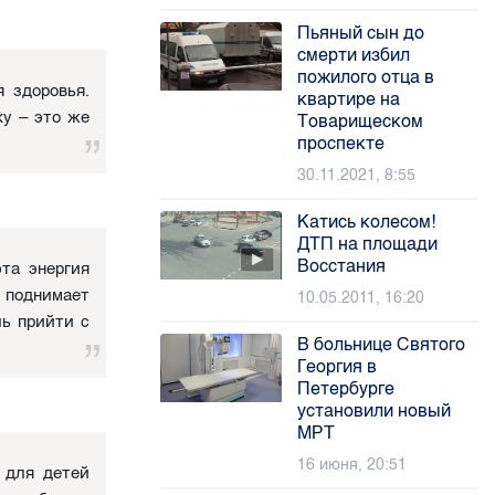
Пьяный сын до
смерти избил
пожилого отца в
я здоровья.
квартире на
ку – это же
Товарищеском
проспекте
30.11.2021, 8:55
Катись колесом!
ДТП на площади
Восстания
эта энергия
 поднимает
10.05.2011, 16:20
шь прийти с
В больнице Святого
Георгия в
Петербурге
установили новый
МРТ
16 июня, 20:51
 для детей