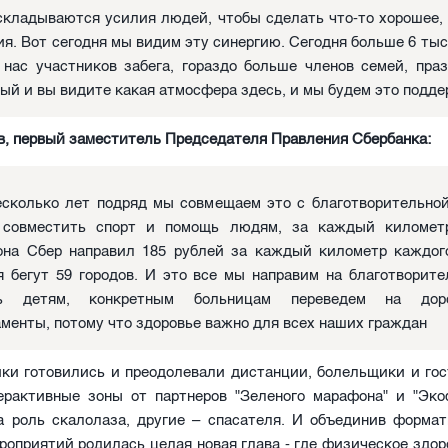
складываются усилия людей, чтобы сделать что-то хорошее,
ия. Вот сегодня мы видим эту синергию. Сегодня больше 6 тыс
 нас участников забега, гораздо больше членов семей, пра
ый и вы видите какая атмосфера здесь, и мы будем это подд
в, первый заместитель Председателя Правления Сбербанка:
сколько лет подряд мы совмещаем это с благотворительной
 совместить спорт и помощь людям, за каждый километ
на Сбер направил 185 рублей за каждый километр каждого
я бегут 59 городов. И это все мы направим на благотворите
ь детям, конкретным больницам переведем на доро
менты, потому что здоровье важно для всех наших граждан
ики готовились и преодолевали дистанции, болельщики и гос
ерактивные зоны от партнеров "Зеленого марафона" и "Эко
а роль скалолаза, другие – спасателя. И объединив формат
роприятий родилась целая новая глава - где физическое здор