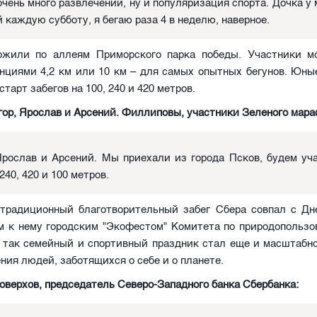
очень много развлечений, ну и популяризация спорта. Дочка у 
й каждую субботу, я бегаю раза 4 в неделю, наверное.
ожили по аллеям Приморского парка победы. Участники м
нциями 4,2 км или 10 км – для самых опытных бегунов. Юны
тарт забегов на 100, 240 и 420 метров.
гор, Ярослав и Арсений. Филлиповы, участники Зеленого мара
Ярослав и Арсений. Мы приехали из города Псков, будем уч
240, 420 и 100 метров.
 традиционный благотворительный забег Сбера совпал с Дн
м к нему городским "Экофестом" Комитета по природопользо
– так семейный и спортивный праздник стал еще и масштабн
ния людей, заботящихся о себе и о планете.
верхов, председатель Северо-Западного банка Сбербанка: