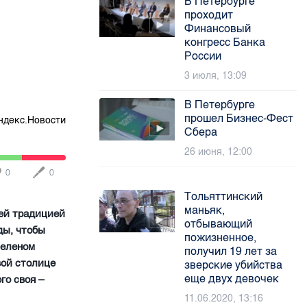
В Петербурге
проходит
Финансовый
конгресс Банка
России
3 июля, 13:09
В Петербурге
прошел Бизнес-Фест
ндекс.Новости
Сбера
26 июня, 12:00
0
0
Тольяттинский
маньяк,
щей традицией
отбывающий
ды, чтобы
пожизненное,
Зеленом
получил 19 лет за
вой столице
зверские убийства
еще двух девочек
го своя –
11.06.2020, 13:16