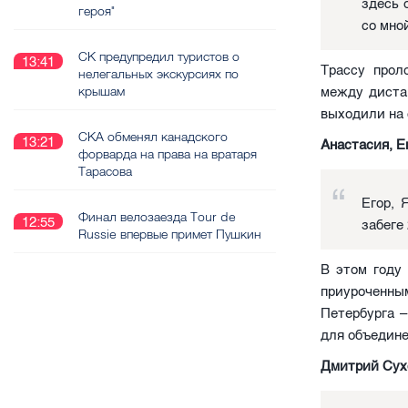
здесь 
героя"
со мно
СК предупредил туристов о
13:41
Трассу прол
нелегальных экскурсиях по
крышам
между диста
выходили на с
СКА обменял канадского
13:21
Анастасия, Е
форварда на права на вратаря
Тарасова
Егор, 
Финал велозаезда Tour de
12:55
забеге 
Russie впервые примет Пушкин
В этом году
приуроченны
Петербурга 
для объедине
Дмитрий Сухо