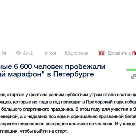
0:04
4512
linroot
Код плеера
Добавить в
Я
ые 6 600 человек пробежали
й марафон" в Петербурге
ед стартом у фонтана ранним субботним утром стала настоя
жцев, которые из года в год приходят в Приморский парк побе
 большого спортивного праздника. В этом году для участия в 
еверной, а с недавних пор еще и официально признанной бего
 зарегистрировалось рекордное количество человек. И у каждо
тивация, чтобы выйти на старт.