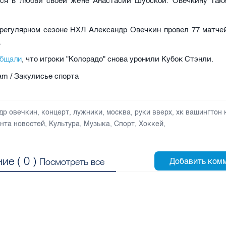
лся в любви своей жене Анастасии Шубской. Овечкину так
регулярном сезоне НХЛ Александр Овечкин провел 77 матчей
.
общали
, что игроки "Колорадо" снова уронили Кубок Стэнли.
ram / Закулисье спорта
др овечкин
,
концерт
,
лужники
,
москва
,
руки вверх
,
хк вашингтон 
нта новостей
,
Культура
,
Музыка
,
Спорт
,
Хоккей
,
ие (
0
)
Посмотреть все