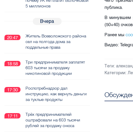
чего призна
почему УК не платит Волочковой
5 миллионов
публика.
В минувшем 
Вчера
(50+40) очков
со
Ранее мы
Житель Всеволожского района
20:47
сел на полгода дома за
Видео: Teleg
поддельные права
Три предпринимателя заплатят
18:58
Теги:
алексан
603 тысячи за продажу
Категории:
Ле
никотиновой продукции
Роспотребнадзор дал
17:30
Обсужден
инструкцию, как вернуть деньги
за тухлые продукты
Трёх предпринимателей
17:11
оштрафовали на 603 тысячи
рублей за продажу снюса