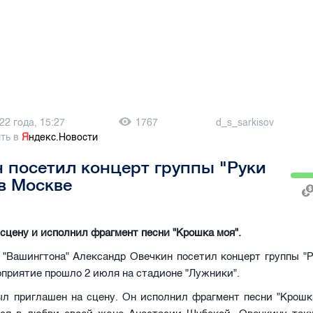
22 года, 15:27
1767
d_s_sarkisov
ть в
Я
ндекс.Новости
 посетил концерт группы "Руки
 в Москве
сцену и исполнил фрагмент песни "Крошка моя".
"Вашингтона" Александр Овечкин посетил концерт группы "Ру
приятие прошло 2 июля на стадионе "Лужники".
ыл приглашен на сцену. Он исполнил фрагмент песни "Крошка