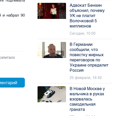
же подпевала
Адвокат Бенхин
объяснил, почему
 и набрал 90
УК не платит
Волочковой 5
миллионов
Сегодня, 10:00
В Германии
сообщили, что
повестку мирных
кэпиталз
переговоров по
Украине определит
Россия
25 февраля, 16:42
В Новой Москве у
мальчика в руках
взорвалась
самодельная
граната