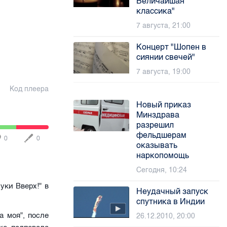
Величайшая
классика"
7 августа, 21:00
Концерт "Шопен в
сиянии свечей"
7 августа, 19:00
Код плеера
Новый приказ
Минздрава
разрешил
фельдшерам
0
0
оказывать
наркопомощь
Сегодня, 10:24
ки Вверх!" в
Неудачный запуск
спутника в Индии
 моя", после
26.12.2010, 20:00