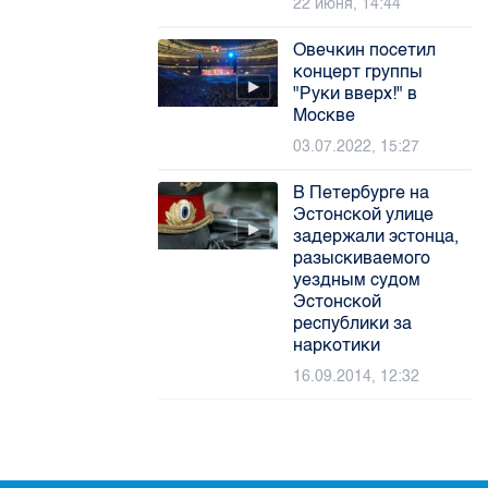
22 июня, 14:44
Овечкин посетил
концерт группы
"Руки вверх!" в
Москве
03.07.2022, 15:27
В Петербурге на
Эстонской улице
задержали эстонца,
разыскиваемого
уездным судом
Эстонской
республики за
наркотики
16.09.2014, 12:32