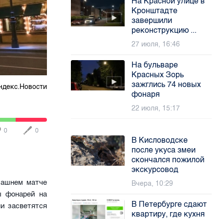
На Красной улице в
Кронштадте
завершили
реконструкцию ...
27 июля, 16:46
На бульваре
Красных Зорь
зажглись 74 новых
ндекс.Новости
фонаря
22 июля, 15:17
0
0
В Кисловодске
после укуса змеи
скончался пожилой
экскурсовод
машнем матче
Вчера, 10:29
ы фонарей на
В Петербурге сдают
и засветятся
квартиру, где кухня