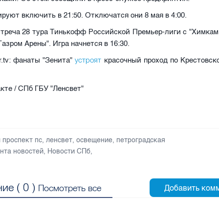
руют включить в 21:50. Отключатся они 8 мая в 4:00.
треча 28 тура Тинькофф Российской Премьер-лиги с "Химкам
Газром Арены". Игра начнется в 16:30.
устроят
r.tv: фанаты "Зенита"
красочный проход по Крестовско
кте / СПб ГБУ "Ленсвет"
 проспект пс
,
ленсвет
,
освещение
,
петроградская
нта новостей
,
Новости СПб
,
ие (
0
)
Посмотреть все