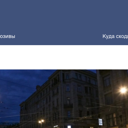
юзивы
Куда сход