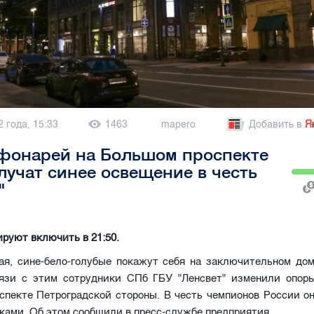
2 года, 15:33
1463
mapero
Добавить в
Я
фонарей на Большом проспекте
олучат синее освещение в честь
"
руют включить в 21:50.
мая, сине-бело-голубые покажут себя на заключительном до
вязи с этим сотрудники СПб ГБУ "Ленсвет" изменили опор
спекте Петроградской стороны. В честь чемпионов России он
ками. Об этом сообщили в пресс-службе предприятия.