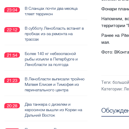
В Сланцах почти два месяца
Фонари плани
23:04
тлеет террикон
Напомним, вс
территории "
В субботу Ленобласть встанет в
22:12
пробках из-за ремонта на
Ранее на Pite
трассах
мая.
Фото: ВКонта
Более 140 кг небезопасной
21:54
рыбы изъяли в Петербурге и
Ленобласти за полгода
В Ленобласти выписали тройню
21:23
Теги:
большой
Матвея Елисея и Тимофея из
Категории:
Ле
перинатального центра
Два танкера с дизелем и
20:28
Обсужден
керосином вышли из Кореи на
Дальний Восток