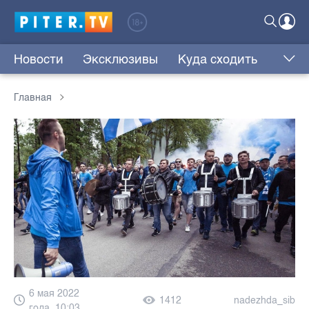
Новости
Эксклюзивы
Куда сходить
Главная
6 мая 2022
1412
nadezhda_sib
года, 10:03