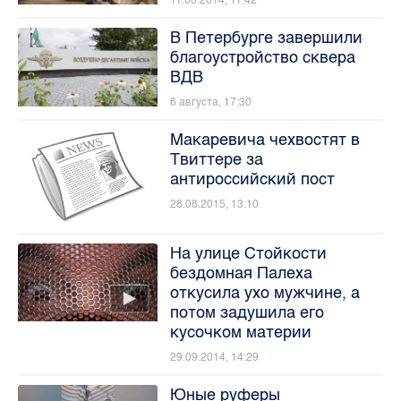
11.08.2014, 11:42
В Петербурге завершили
благоустройство сквера
ВДВ
6 августа, 17:30
Макаревича чехвостят в
Твиттере за
антироссийский пост
28.08.2015, 13:10
На улице Стойкости
бездомная Палеха
откусила ухо мужчине, а
потом задушила его
кусочком материи
29.09.2014, 14:29
Юные руферы