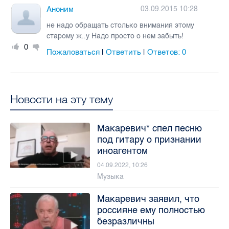
Аноним
03.09.2015 10:28
не надо обращать столько внимания этому
старому ж..у Надо просто о нем забыть!
0
Пожаловаться
Ответить
Ответов:
0
|
|
Новости на эту тему
Макаревич* спел песню
под гитару о признании
иноагентом
04.09.2022, 10:26
Музыка
Макаревич заявил, что
россияне ему полностью
безразличны