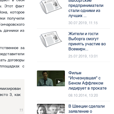
ещают в себя
Выборгские
предприниматели
ы. Этот факт
стали одними из
она, которое
лучших ...
ики получили
30.07.2019, 11:15
ончаровского
ь дачники из
Жители и гости
Выборга смогут
принять участие во
тственное за
Всемирн...
редставители
25.07.2019, 13:01
чать договоры
площадках с
Фильм
"Исчезнувшая" с
Беном Аффлеком
лидирует в прокате
имизирован
есто 3, как
08.10.2014, 13:20
В Швеции сделали
заявление о