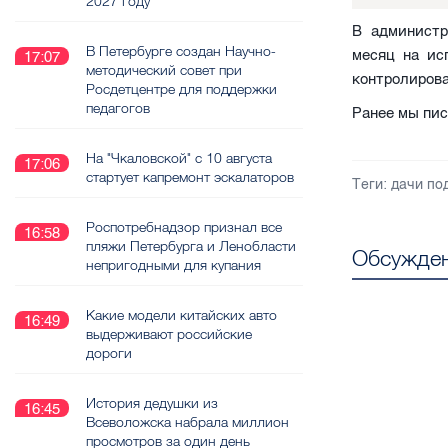
2027 году
В администр
В Петербурге создан Научно-
месяц на ис
17:07
методический совет при
контролирова
Росдетцентре для поддержки
педагогов
Ранее мы пис
На "Чкаловской" с 10 августа
17:06
стартует капремонт эскалаторов
Теги:
дачи по
Роспотребнадзор признал все
16:58
пляжи Петербурга и Ленобласти
Обсужден
непригодными для купания
Какие модели китайских авто
16:49
выдерживают российские
дороги
История дедушки из
16:45
Всеволожска набрала миллион
просмотров за один день