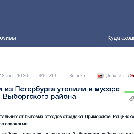
юзивы
Куда сход
18 года, 10:36
2219
Butenko
Добавить в
Я
 из Петербурга утопили в мусоре
 Выборгского района
тальных от бытовых отходов страдают Приморское, Рощинско
ое поселение.