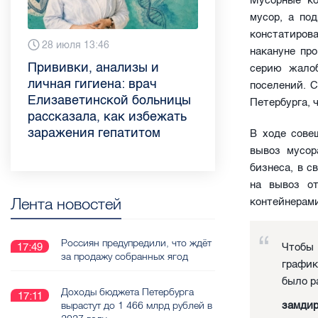
Мусорные ко
мусор, а по
констатиров
Вчера 9:02
28 июля 13:46
13 июля 9:05
3 июля 11:56
23 июня 9:10
16 июня 11:37
11 июня 12:37
3 июня 10:02
накануне пр
Piter.TV находится в
Прививки, анализы и
Как обезопасить ребенка
Проходные баллы в вузах
Врач назвала неожиданные
Декрет без потери дохода:
Что такое рассеянный
Бамбл с вишней и лимонад
серию жалоб
ТОП-10 рейтинга самых
личная гигиена: врач
летом: советы педиатра
СПб — 2026: где самый
причины воспаления
эксперт рассказала о
склероз: невролог
с имбирем: какие напитки
поселений. 
цитируемых СМИ
Елизаветинской больницы
для родителей
высокий и самый низкий
ахиллова сухожилия летом
возможностях для
Елизаветинской больницы
можно приготовить дома в
Петербурга, 
Петербурга и Ленобласти
рассказала, как избежать
конкурс
работающих родителей
ответила на главные
жару
во II квартале 2026 года
заражения гепатитом
вопросы о заболевании
В ходе сове
вывоз мусор
бизнеса, в с
на вывоз о
Лента новостей
контейнерам
Россиян предупредили, что ждёт
17:49
Чтобы
за продажу собранных ягод
график
было р
Доходы бюджета Петербурга
17:11
вырастут до 1 466 млрд рублей в
замдир