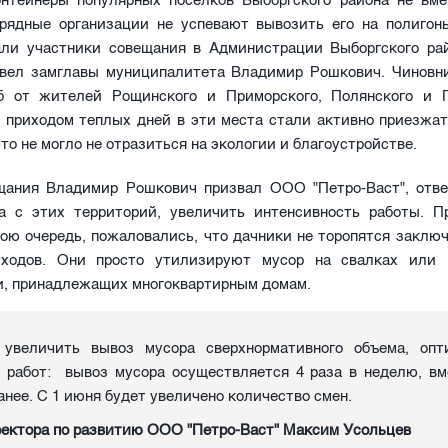
нтейнеры популярных поселков Выборгского района не вм
дрядные организации не успевают вывозить его на полигон
али участники совещания в Администрации Выборгского рай
овел замглавы муниципалитета Владимир Рошкович. Чиновн
 от жителей Рощинского и Приморского, Полянского и Г
С приходом теплых дней в эти места стали активно приезжат
что не могло не отразиться на экологии и благоустройстве.
щания Владимир Рошкович призвал ООО "Петро-Васт", отве
а с этих территорий, увеличить интенсивность работы. П
вою очередь, пожаловались, что дачники не торопятся заклю
тходов. Они просто утилизируют мусор на свалках или 
и, принадлежащих многоквартирным домам.
 увеличить вывоз мусора сверхнормативного объема, опт
 работ: вывоз мусора осуществляется 4 раза в неделю, вм
анее. С 1 июня будет увеличено количество смен.
ектора по развитию ООО "Петро-Васт" Максим Усольцев