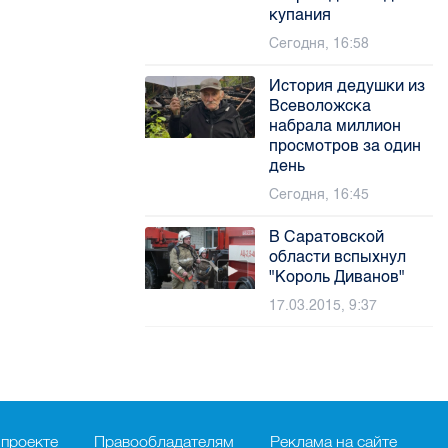
купания
Сегодня, 16:58
История дедушки из
Всеволожска
набрала миллион
просмотров за один
день
Сегодня, 16:45
В Саратовской
области вспыхнул
"Король Диванов"
17.03.2015, 9:37
 проекте
Правообладателям
Реклама на сайте