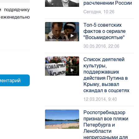
расчленении России
и подрядчику
Сегодня, 10:26
 еженедельно
Топ-5 советских
фактов о сериале
"Восьмидесятые"
30.05.2016, 22:06
Список деятелей
культуры,
поддержавших
действия Путина в
Крыму, вызвал
скандал в соцсетях
12.03.2014, 9:40
Роспотребнадзор
признал все пляжи
Петербурга и
Ленобласти
непригодными для