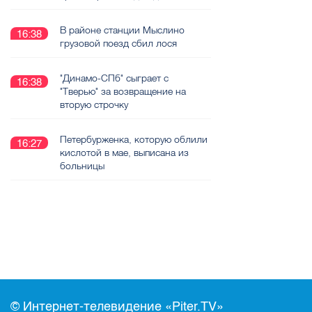
В районе станции Мыслино
16:38
грузовой поезд сбил лося
"Динамо-СПб" сыграет с
16:38
"Тверью" за возвращение на
вторую строчку
Петербурженка, которую облили
16:27
кислотой в мае, выписана из
больницы
© Интернет-телевидение «Piter.TV»