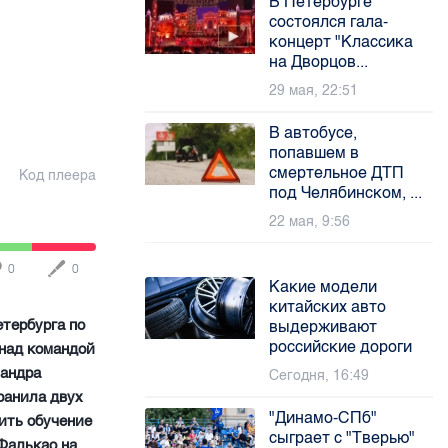
В Петербурге
состоялся гала-
концерт "Классика
на Дворцов...
29 мая, 22:51
В автобусе,
попавшем в
смертельное ДТП
Код плеера
под Челябинском, ...
22 мая, 9:56
0
0
Какие модели
китайских авто
етербурга по
выдерживают
российские дороги
 над командой
сандра
Сегодня, 16:49
 ранила двух
"Динамо-СПб"
ить обучение
сыграет с "Тверью"
Фалькао на