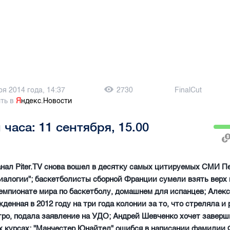
ря 2014 года, 14:37
2730
FinalCut
ть в
Я
ндекс.Новости
 часа: 11 сентября, 15.00
анал Piter.TV снова вошел в десятку самых цитируемых СМИ П
алогии"; баскетболисты сборной Франции сумели взять верх
емпионате мира по баскетболу, домашнем для испанцев; Алек
жденная в 2012 году на три года колонии за то, что стреляла и
тро, подала заявление на УДО; Андрей Шевченко хочет заверш
х курсах; "Манчестер Юнайтед" ошибся в написании фамилии 