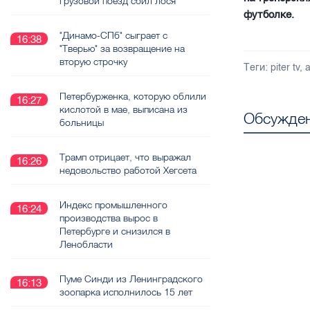
грузовой поезд сбил лося
футболке.
"Динамо-СПб" сыграет с
16:38
"Тверью" за возвращение на
вторую строчку
Теги:
piter tv
,
Петербурженка, которую облили
16:27
кислотой в мае, выписана из
Обсужден
больницы
Трамп отрицает, что выражал
16:26
недовольство работой Хегсета
Индекс промышленного
16:24
производства вырос в
Петербурге и снизился в
Ленобласти
Пуме Синди из Ленинградского
16:13
зоопарка исполнилось 15 лет