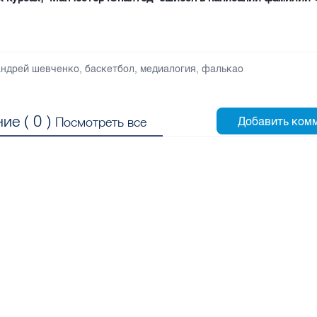
андрей шевченко
,
баскетбол
,
медиалогия
,
фалькао
ие (
0
)
Посмотреть все