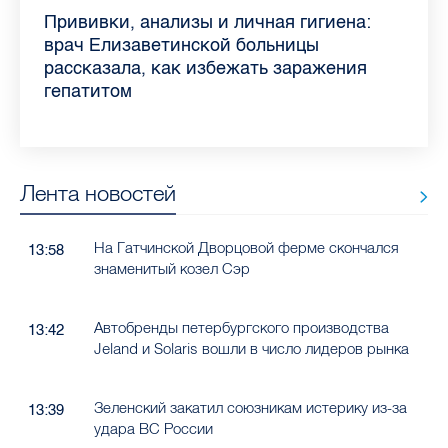
Piter.TV находится в ТОП-10 рейтинга
Прививки, анализы и личная гигиена:
Как обезопасить ребенка летом: советы
Проходные баллы в вузах СПб — 2026:
Врач назвала неожиданные причины
Декрет без потери дохода: эксперт
Что такое рассеянный склероз: невролог
Бамбл с вишней и лимонад с имбирем:
самых цитируемых СМИ Петербурга и
врач Елизаветинской больницы
педиатра для родителей
где самый высокий и самый низкий
воспаления ахиллова сухожилия летом
рассказала о возможностях для
Елизаветинской больницы ответила на
какие напитки можно приготовить дома
Ленобласти во II квартале 2026 года
рассказала, как избежать заражения
конкурс
работающих родителей
главные вопросы о заболевании
в жару
гепатитом
Лента новостей
На Гатчинской Дворцовой ферме скончался
13:58
знаменитый козел Сэр
Автобренды петербургского производства
13:42
Jeland и Solaris вошли в число лидеров рынка
Зеленский закатил союзникам истерику из-за
13:39
удара ВС России