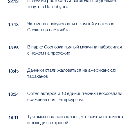
Плавучий ресторан Aquarell Hall продолжает
22:13
тонуть в Петербурге
Яхтсмена эвакуировали с камней у острова
19:13
Сескар на вертолёте
В парке Сосновка пьяный мужчина набросился
18:55
с ножом на прохожих
Дачники стали жаловаться на американских
18:45
тараканов
Сотня актёров и 10 единиц техники воссоздали
18:34
сражение под Петербургом
Туктамышева призналась, что боится сталкинга
18:11
и выходит с охраной