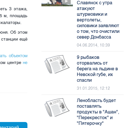
Славянск с утра
атакуют
еть 3 этажа,
штурмовики и
5 м, площадь
вертолеты,
скалаторы.
силовики заявляют
о том, что очистили
юня. Об этом
север Донбасса
я станции ещё
04.06.2014, 10:39
нать объектом
9 рыбаков
не
ском центре
оторвались от
берега на льдине в
Невской губе, их
спасли
31.01.2015, 12:12
Ленобласть будет
поставлять
продукты в "Ашан",
"Перекресток" и
"Пятерочку"