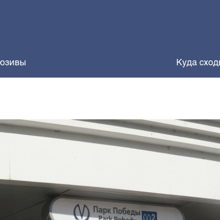
юзивы
Куда сход