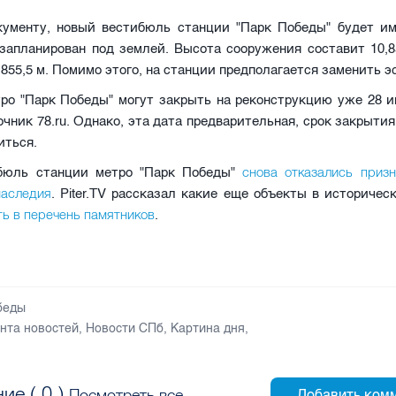
кументу, новый вестибюль станции "Парк Победы" будет им
 запланирован под землей. Высота сооружения составит 10,8
855,5 м. Помимо этого, на станции предполагается заменить э
ро "Парк Победы" могут закрыть на реконструкцию уже 28 и
чник 78.ru. Однако, эта дата предварительная, срок закрыти
иться.
снова отказались приз
бюль станции метро "Парк Победы"
наследия
. Piter.TV рассказал какие еще объекты в историче
ть в перечень памятников
.
беды
нта новостей
,
Новости СПб
,
Картина дня
,
ие (
0
)
Посмотреть все