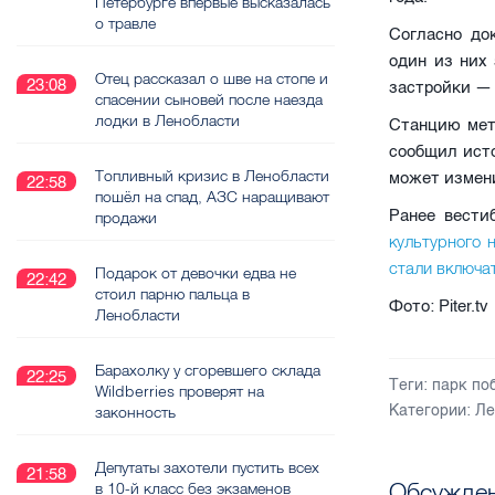
Петербурге впервые высказалась
о травле
Согласно до
один из них
Отец рассказал о шве на стопе и
23:08
застройки — 
спасении сыновей после наезда
лодки в Ленобласти
Станцию мет
сообщил исто
Топливный кризис в Ленобласти
может измен
22:58
пошёл на спад, АЗС наращивают
Ранее вести
продажи
культурного 
стали включа
Подарок от девочки едва не
22:42
стоил парню пальца в
Фото: Piter.tv
Ленобласти
Барахолку у сгоревшего склада
22:25
Теги:
парк по
Wildberries проверят на
Категории:
Ле
законность
Депутаты захотели пустить всех
21:58
Обсужден
в 10-й класс без экзаменов