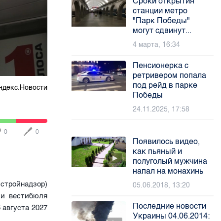
Сроки открытия
станции метро
"Парк Победы"
могут сдвинут...
4 марта, 16:34
Пенсионерка с
ретривером попала
под рейд в парке
ндекс.Новости
Победы
24.11.2025, 17:58
0
0
Появилось видео,
как пьяный и
полуголый мужчина
напал на монахинь
стройнадзор)
05.06.2018, 13:20
ии вестибюля
Последние новости
 августа 2027
Украины 04.06.2014: