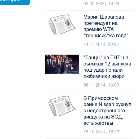
03.09.2020, 14:24
Мария Шарапова
претендует на
премию WTA
"теннисистка года"
14.11.2014, 20:27
"Танцы" на ТНТ: на
съемках 12 выпуска
под удар попали
любимчики жюри
08.11.2014, 18:00
В Приморском
райне Nissan рухнул
с недостроенного
виадука на ЗСД:
есть жертвы
15.10.2014, 18:17