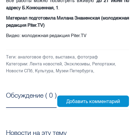
Все работы можно посмотреть вживую
до 21 июня по
адресу Б.Конюшенная, 1
.
Материал подготовила Милана Знаменская (молодежная
редакция Piter.TV)
Видео: молодежная редакция Piter.TV
Теги:
аналоговое фото
,
выставка
,
фотограф
Категории:
Лента новостей
,
Эксклюзивы
,
Репортажи
,
Новости СПб
,
Культура
,
Музеи Петербурга
,
Обсуждение (
0
)
Новости на эту тему