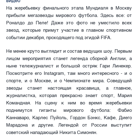
видео
На жеребьевку финального этапа Мундиаля в Москву
прибыли мегазвезды мирового футбола. Здесь все: от
Роналдо до Пеле! Даже это фото не уместило всех
звезд, которые примут участие в главном спортивном
событии декабря, проходящего под эгидой FIFA.
Не менее круто выглядит и состав ведущих шоу. Первым
лицом мероприятия станет легенда сборной Англии, а
ныне тележурналист и большой остряк Гари Линекер.
Посмотрите его Instagram, там много интересного - и о
спорте, и о Москве, и о Чемпионате мира. Соведущей
звезды станет настоящая красавица, а главное,
журналистка, которая прекрасно знает спорт, Мария
Командная. На сцену к ним во время жеребьевки
поднимутся гиганты мирового футбола: Фабио
Каннаваро, Карлес Пуйоль, Гордон Бэнкс, Кафе, Диего
Марадона и другие. Легендой от России выступит
советский нападающий Никита Симонян.