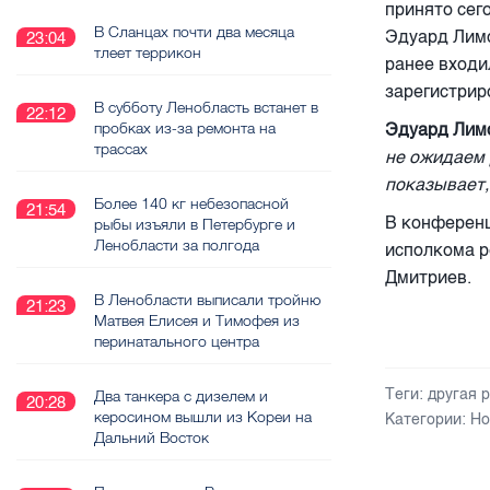
принято сег
В Сланцах почти два месяца
Эдуард Лим
23:04
тлеет террикон
ранее входи
зарегистрир
В субботу Ленобласть встанет в
22:12
пробках из-за ремонта на
Эдуард Лимо
трассах
не ожидаем 
показывает,
Более 140 кг небезопасной
21:54
В конференц
рыбы изъяли в Петербурге и
Ленобласти за полгода
исполкома р
Дмитриев.
В Ленобласти выписали тройню
21:23
Матвея Елисея и Тимофея из
перинатального центра
Теги:
другая 
Два танкера с дизелем и
20:28
керосином вышли из Кореи на
Категории:
Но
Дальний Восток