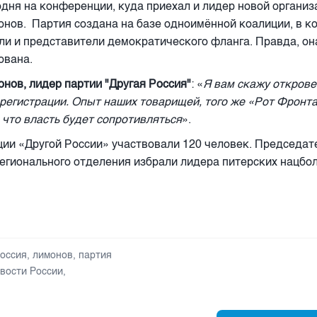
одня на конференции, куда приехал и лидер новой организ
онов.
Партия создана на базе одноимённой коалиции, в к
ли и представители демократического фланга. Правда, он
ована.
нов, лидер партии "Другая Россия"
: «
Я вам скажу открове
регистрации. Опыт наших товарищей, того же «Рот Фронта
 что власть будет сопротивляться
».
ии «Другой России» участвовали 120 человек. Председа
егионального отделения избрали лидера питерских нацбо
россия
,
лимонов
,
партия
вости России
,