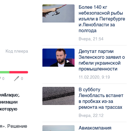
Более 140 кг
небезопасной рыбы
изъяли в Петербурге
и Ленобласти за
полгода
Вчера, 21:54
Депутат партии
Код плеера
Зеленского заявил о
гибели украинской
промышленности
11.02.2020, 9:19
0
0
В субботу
я&raquo;.
Ленобласть встанет
в пробках из-за
анизации
ремонта на трассах
 которую
Вчера, 22:12
ия». Решение
Авиакомпания