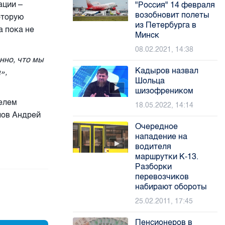
ации –
"Россия" 14 февраля
возобновит полеты
оторую
из Петербурга в
а пока не
Минск
08.02.2021, 14:38
нно, что мы
Кадыров назвал
»,
Шольца
шизофреником
телем
18.05.2022, 14:14
лов Андрей
Очередное
нападение на
водителя
маршрутки К-13.
Разборки
перевозчиков
набирают обороты
25.02.2011, 17:45
Пенсионеров в