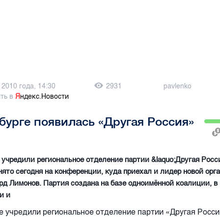
 2010 года, 14:30
2931
pavlenko
ть в
Я
ндекс.Новости
бурге появилась «Другая Россия»
 учредили региональное отделение партии &laquo;Другая Росси
ято сегодня на конференции, куда приехал и лидер новой орг
рд Лимонов. Партия создана на базе одноимённой коалиции, в
и и
е учредили региональное отделение партии «Другая Росс