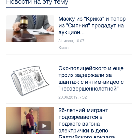
Новости на эту тему
Маску из "Крика" и топор
из "Сияния" продадут на
аукцион...
31 июля, 10:07
Кино
Экс-полицейского и еще
троих задержали за
шантаж с интим-видео с
"несовершеннолетней"
20.06.2019, 7:32
26-летний мигрант
подозревается в
поджоге вагона
электрички в депо
Балтийского вокзала