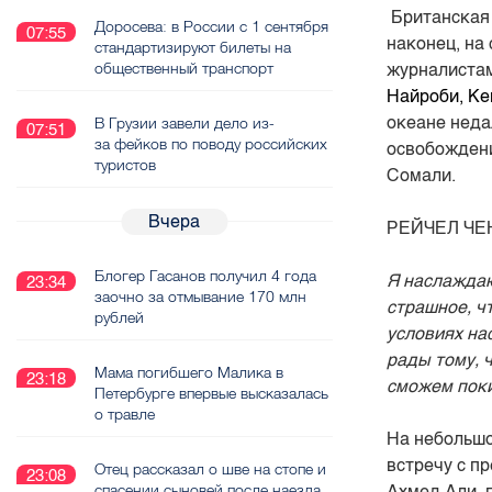
Британская
Доросева: в России с 1 сентября
07:55
наконец, на
стандартизируют билеты на
общественный транспорт
журналистам
Найроби, Ке
океане неда
В Грузии завели дело из-
07:51
за фейков по поводу российских
освобождени
туристов
Сомали.
Вчера
РЕЙЧЕЛ ЧЕ
Блогер Гасанов получил 4 года
Я наслаждаю
23:34
заочно за отмывание 170 млн
страшное, чт
рублей
условиях нас
рады тому, 
Мама погибшего Малика в
23:18
сможем поки
Петербурге впервые высказалась
о травле
На небольшо
встречу с п
Отец рассказал о шве на стопе и
23:08
спасении сыновей после наезда
Ахмед Али, 