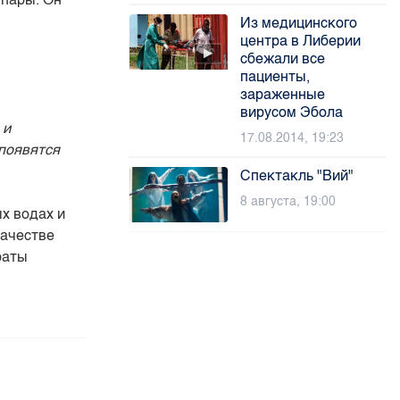
Из медицинского
центра в Либерии
сбежали все
пациенты,
зараженные
вирусом Эбола
 и
17.08.2014, 19:23
появятся
Спектакль "Вий"
8 августа, 19:00
х водах и
качестве
раты