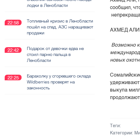
лодки в Ленобласти
сообщил, чт
непрекраща
Топливный кризис в Ленобласти
22:58
пошёл на спад, АЗС наращивают
АХМЕД АЛИ
продажи
Возможно ко
Подарок от девочки едва не
22:42
международ
стоил парню пальца в
новых охотн
Ленобласти
Сомалийские
Барахолку у сгоревшего склада
22:25
Wildberries проверят на
удерживают 
законность
выкупа милл
продолжают
Теги:
Категории:
Ми