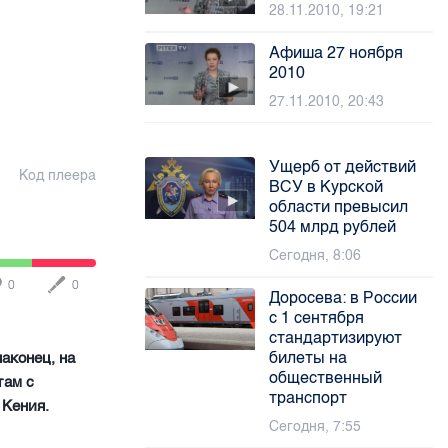
28.11.2010, 19:21
Афиша 27 ноября
2010
27.11.2010, 20:43
Ущерб от действий
Код плеера
ВСУ в Курской
области превысил
504 млрд рублей
Сегодня, 8:06
0
0
Доросева: в России
с 1 сентября
стандартизируют
билеты на
аконец, на
общественный
там с
транспорт
 Кения.
Сегодня, 7:55