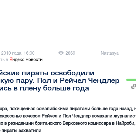
 2010 года, 16:00
2869
Nastasya
ть в
Я
ндекс.Новости
йские пираты освободили
кую пару. Пол и Рейчел Чендлер
ись в плену больше года
ара, похищенная сомалийскими пиратами больше года назад, н
оскресенье вечером Рейчел и Пол Чендлер помахали журналис
о в резиденции британского Верховного комиссара в Найроби,
 пираты захватили