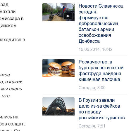
зад,
Новости Славянска
омахали
сегодня:
формируется
омиссара в
добровольческий
дийском
батальон армии
е
освобождения
находится в
Донбасса
15.05.2014, 10:42
Роскачество: в
бургерах пяти сетей
фастфуда найдена
Самое
кишечная палочка
о, в каких
Сегодня, 8:00
ь мы очень
 что
В Грузии завели
дело из-за фейков
по поводу
ились на
российских туристов
бов солдат.
Сегодня, 7:51
 пары. Он