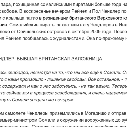
 пара, похищенная сомалийскими пиратами больше года на
 свободе. В воскресенье вечером Рейчел и Пол Чендлер п
 с крыльца патио
в резиденции британского Верховного к
ния.
Сомалийские пираты захватили яхту Чендлеров в Ин
леко от Сейшельских островов в октябре 2009 года. Посл
я Рейчел пообщалась с журналистами. Она по-прежнему 
НДЛЕР, БЫВШАЯ БРИТАНСКАЯ ЗАЛОЖНИЦА
сь свободой, несмотря на то, что мы все ещё в Сомали. 
о с нами произошло - лишение свободы. Все остальное, - т
 содержали и как о нас заботились, - не так важно. Тепер
что сейчас мы в процессе освобождения, и очень надеемся,
нуть Сомали сегодня же вечером.
м самолете Чендлеры приземлились в Могадишо и отправ
ремьер-министром Сомали в окружении вооруженных до зу
представитель Сомали, также участвовал в освобождении