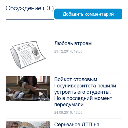
Обсуждение (
0
)
Любовь втроем
29.12.2014, 19:00
Бойкот столовым
Госуниверситета решили
устроить его студенты.
Но в последний момент
передумали.
24.09.2010, 12:00
Серьезное ДТП на