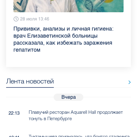
6 августа 9:02
28 июля 13:46
13 июля 9:05
3 июля 11:56
23 июня 9:10
16 июня 11:37
11 июня 12:37
3 июня 10:02
Piter.TV находится в ТОП-10 рейтинга
Прививки, анализы и личная гигиена:
Как обезопасить ребенка летом: советы
Проходные баллы в вузах СПб — 2026:
Врач назвала неожиданные причины
Декрет без потери дохода: эксперт
Что такое рассеянный склероз: невролог
Бамбл с вишней и лимонад с имбирем:
самых цитируемых СМИ Петербурга и
врач Елизаветинской больницы
педиатра для родителей
где самый высокий и самый низкий
воспаления ахиллова сухожилия летом
рассказала о возможностях для
Елизаветинской больницы ответила на
какие напитки можно приготовить дома
Ленобласти во II квартале 2026 года
рассказала, как избежать заражения
конкурс
работающих родителей
главные вопросы о заболевании
в жару
гепатитом
Лента новостей
Вчера
Плавучий ресторан Aquarell Hall продолжает
22:13
тонуть в Петербурге
Туктамышева призналась, что боится сталкинга