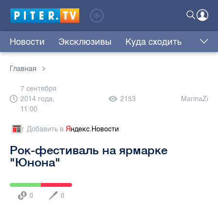
Новости
Эксклюзивы
Куда сходить
Главная
7 сентября
2014 года,
2153
MarinaZi
11:00
Добавить в
Я
ндекс.Новости
Рок-фестиваль на ярмарке
"Юнона"
0
0