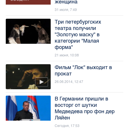
женщина
31 июля, 7:49
Три петербургских
театра получили
"Золотую маску" в
категории "Малая
форма"
21 июня, 10:08
Фильм "Лок" выходит в
прокат
26.06.2014, 12:47
В Германии пришли в
восторг от шутки
Медведева про фон дер
Ляйен
Сегодня, 17:53