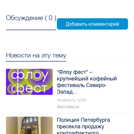
Обсуждение (
0
)
Новости на эту тему
"Флоу фест" –
крупнейший кофейный
фестиваль Северо-
Запад...
16 августа, 12:00
Фестивали
Полиция Петербурга
пресекла продажу
контрафактного ...