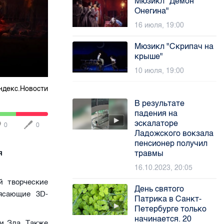
Мюзикл "Демон
Онегина"
16 июля, 19:00
Мюзикл "Скрипач на
крыше"
10 июля, 19:00
ндекс.Новости
В результате
падения на
эскалаторе
0
0
Ладожского вокзала
пенсионер получил
травмы
я
16.10.2023, 20:05
й творческие
День святого
ясающие 3D-
Патрика в Санкт-
Петербурге только
начинается. 20
и Зла. Также