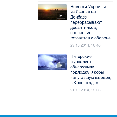
Новости Украины:
из Львова на
Донбасс
перебрасывают
десантников,
ополчение
готовится к обороне
23.10.2014, 10:46
Питерские
журналисты
обнаружили
подлодку, якобы
напугавшую шведов,
в Кронштадте
21.10.2014, 13:06