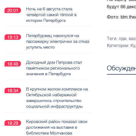
будут 66 дек
Ночь на 6 августа стала
20:01
четвёртой самой тёплой в
Фото: ldm.the
истории Петербурга
Петербуржец накинулся на
19:13
Теги:
лдм
,
мас
пассажирку электрички за отказ
Категории:
Ку
уступить место
Доходный дом Петрова стал
18:46
Обсужден
памятником регионального
значения в Петербурге
В крупном жилом комплексе на
18:34
Октябрьской набережной
завершилось строительство
социальной инфраструктуры
Кировский район показал свои
18:28
достижения на выставке в
библиотеке Молчанова