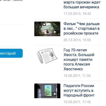
марта горожан ждет
большая вечеринка
17.03.2015, 16:42
Фильм "Чем дальше
в лес..." стартовал в
росийском прокате
26.12.2014, 16:05
Год 70-летия
Хвоста. Большой
концерт памяти
поэта Алексея
Хвостенко
16.06.2011, 11:35
Педагоги России
могут вступить в
Народный фронт
10.06.2011, 17:45