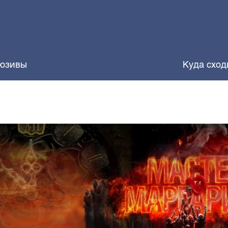
юзивы
Куда сход