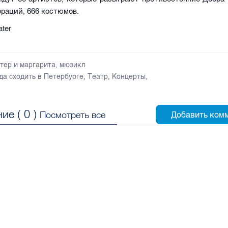
ораций, 666 костюмов.
ater
тер и маргарита
,
мюзикл
да сходить в Петербурге
,
Театр
,
Концерты
,
ие (
0
)
Посмотреть все