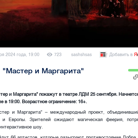
ря 2024 года, 19:00
723
sashshsas
Добавить в
Я
"Мастер и Маргарита"
ер и Маргарита" покажут в театре ЛДМ 25 сентября. Начнетс
е в 19:00. Возрастное ограничение: 16+.
тер и Маргарита" – международный проект, объединивши
 и Европы. Зрителей ожидают магическая феерия, потр
интерактивное шоу.
йдут 66 артистов, которые разыграют противостояние Добра 