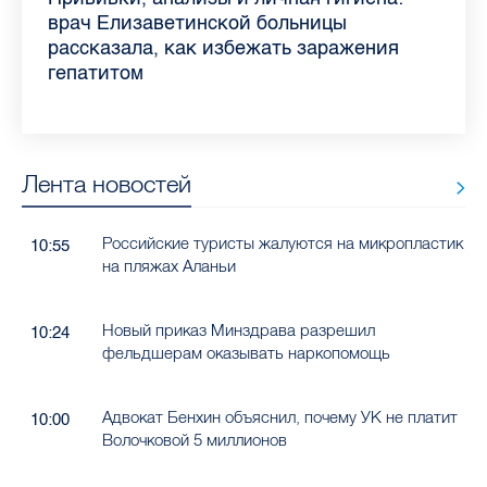
самых цитируемых СМИ Петербурга и
врач Елизаветинской больницы
педиатра для родителей
где самый высокий и самый низкий
воспаления ахиллова сухожилия летом
рассказала о возможностях для
Елизаветинской больницы ответила на
какие напитки можно приготовить дома
Ленобласти во II квартале 2026 года
рассказала, как избежать заражения
конкурс
работающих родителей
главные вопросы о заболевании
в жару
гепатитом
Лента новостей
Российские туристы жалуются на микропластик
10:55
на пляжах Аланьи
Новый приказ Минздрава разрешил
10:24
фельдшерам оказывать наркопомощь
Адвокат Бенхин объяснил, почему УК не платит
10:00
Волочковой 5 миллионов