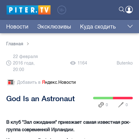
Новости
Эксклюзивы
Куда сходить
Главная
22 февраля
2016 года,
1164
Butenko
20:00
Добавить в
Я
ндекс.Новости
God Is an Astronaut
0
0
В клуб "Зал ожидания" приезжает самая известная рок-
группа современной Ирландии.