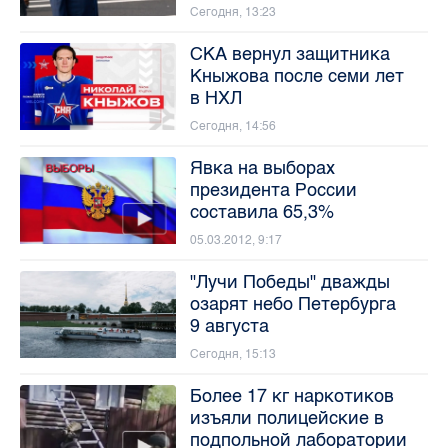
Сегодня, 13:23
СКА вернул защитника
Кныжова после семи лет
в НХЛ
Сегодня, 14:56
Явка на выборах
президента России
составила 65,3%
05.03.2012, 9:17
"Лучи Победы" дважды
озарят небо Петербурга
9 августа
Сегодня, 15:13
Более 17 кг наркотиков
изъяли полицейские в
подпольной лаборатории