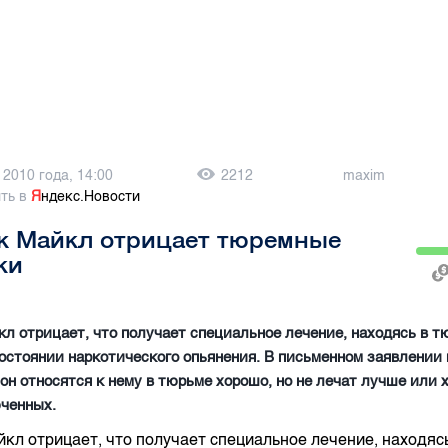
 2010 года, 14:00
2212
maxim
ть в
Я
ндекс.Новости
 Майкл отрицает тюремные
ки
 отрицает, что получает специальное лечение, находясь в т
остоянии наркотического опьянения. В письменном заявлении
 он относятся к нему в тюрьме хорошо, но не лечат лучше или
юченных.
кл отрицает, что получает специальное лечение, находяс