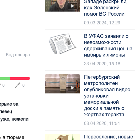
Западе раскрыли,
как Зеленский
помог ВС России
09.03.2024, 12:29
В УФАС заявили о
невозможности
сдерживания цен на
имбирь и лимоны
Код плеера
23.04.2020, 15:18
Петербургский
метрополитен
0
0
опубликовал видео
установки
мемориальной
юрьме за
доски в память о
 певец
жертвах теракта
 хуже, нежели
03.04.2020, 11:54
Переселение, новые
ь в тюрьме