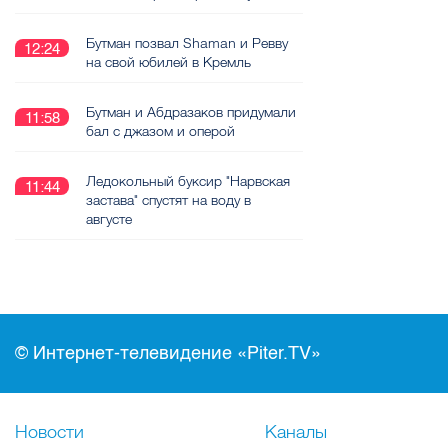
Бутман позвал Shaman и Ревву
12:24
на свой юбилей в Кремль
Бутман и Абдразаков придумали
11:58
бал с джазом и оперой
Ледокольный буксир "Нарвская
11:44
застава" спустят на воду в
августе
© Интернет-телевидение «Piter.TV»
Новости
Каналы