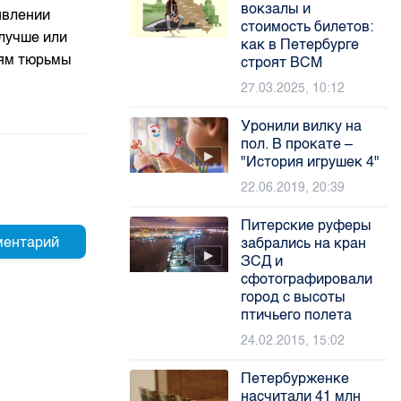
вокзалы и
явлении
стоимость билетов:
 лучше или
как в Петербурге
лям тюрьмы
строят ВСМ
27.03.2025, 10:12
Уронили вилку на
пол. В прокате –
"История игрушек 4"
22.06.2019, 20:39
Питерские руферы
забрались на кран
ЗСД и
сфотографировали
город с высоты
птичьего полета
24.02.2015, 15:02
Петербурженке
насчитали 41 млн