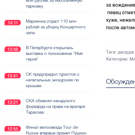
млн рублей за неоплаченную
за вождение
парковку
певец отмет
хуже, нежел
Мариинка отдаст 110 млн
14:11
рублей за уборку Концертного
после автом
зала
В Петербурге открылась
13:56
Теги:
джордж
выставка о поисковиках "Имя
героя"
Категории:
Ми
СК предупредил туристов о
13:41
Обсужден
нелегальных экскурсиях по
крышам
СКА обменял канадского
13:21
форварда на права на вратаря
Тарасова
Финал велозаезда Tour de
12:55
Russie впервые примет Пушкин