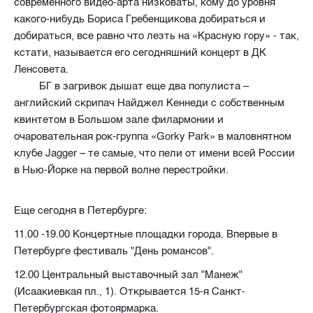
современного видео-арта низковаты, кому до уровня
какого-нибудь Бориса Гребенщикова добираться и
добираться, все равно что лезть на «Красную гору» - так,
кстати, называется его сегодняшний концерт в ДК
Ленсовета.
БГ в загривок дышат еще два популиста –
английский скрипач Найджел Кеннеди с собственным
квинтетом в Большом зале филармонии и
очаровательная рок-группа «
Gorky
Park
» в маловнятном
клубе
Jagger
– те самые, что пели от имени всей России
в Нью-Йорке на первой волне перестройки.
Еще сегодня в Петербурге:
11.00 -19.00 Концертные площадки города. Впервые в
Петербурге фестиваль "День романсов".
12.00 Центральный выставочный зал "Манеж"
(Исаакиевкая пл., 1). Открывается 15-я Санкт-
Петербургская фотоярмарка.