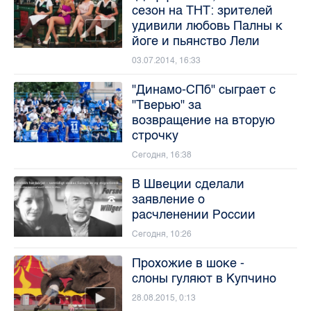
сезон на ТНТ: зрителей
удивили любовь Палны к
йоге и пьянство Лели
03.07.2014, 16:33
"Динамо-СПб" сыграет с
"Тверью" за
возвращение на вторую
строчку
Сегодня, 16:38
В Швеции сделали
заявление о
расчленении России
Сегодня, 10:26
Прохожие в шоке -
слоны гуляют в Купчино
28.08.2015, 0:13