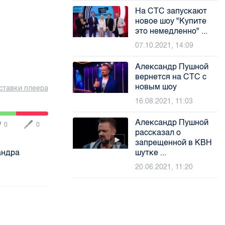
На СТС запускают
новое шоу "Купите
это немедленно" ...
07.10.2021, 14:09
Александр Пушной
вернется на СТС с
новым шоу
ставки плеера
16.08.2021, 11:03
Александр Пушной
0
0
рассказал о
запрещенной в КВН
андра
шутке ...
20.06.2021, 11:20