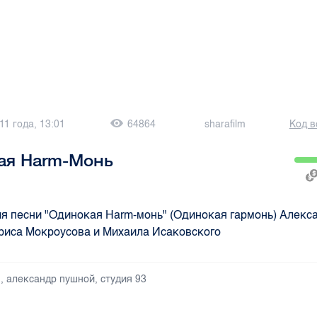
11 года, 13:01
64864
sharafilm
Код в
ая Harm-Монь
я песни "Одинокая Harm-монь" (Одинокая гармонь) Алекс
риса Мокроусова и Михаила Исаковского
m
,
александр пушной
,
студия 93