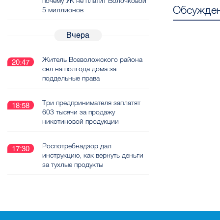
почему УК не платит Волочковой
Обсужден
5 миллионов
Вчера
Житель Всеволожского района
20:47
сел на полгода дома за
поддельные права
Три предпринимателя заплатят
18:58
603 тысячи за продажу
никотиновой продукции
Роспотребнадзор дал
17:30
инструкцию, как вернуть деньги
за тухлые продукты