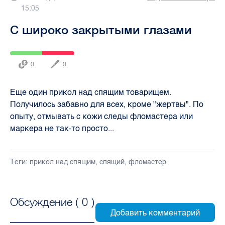
15:05
С широко закрытыми глазами
0
0
Еще один прикол над спящим товарищем.
Получилось забавно для всех, кроме "жертвы". По
опыту, отмывать с кожи следы фломастера или
маркера не так-то просто...
Теги:
прикол над спящим
,
спящий
,
фломастер
Обсуждение (
0
)