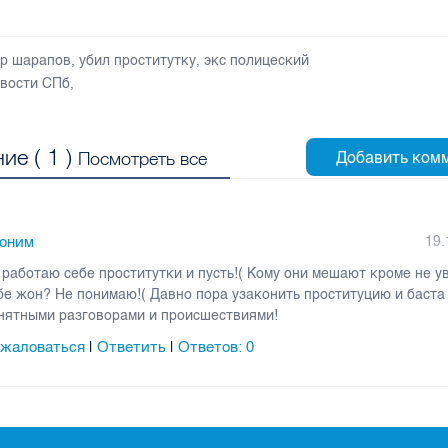
р шарапов
,
убил проститутку
,
экс полицеский
вости СПб
,
ие (
1
)
Посмотреть все
оним
19.
 работаю себе проститутки и пусть!( Кому они мешают кроме не у
бе жон? Не понимаю!( Давно пора узаконить проституцию и баста 
нятными разговорами и происшествиями!
жаловаться
Ответить
Ответов:
0
|
|