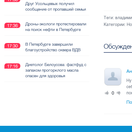
Друг Усольцевых получил
сообщение от пропавшей семьи
Теги:
владими
Дроны-экологи протестировали
Категории:
Но
17:36
на поиск нефти в Петербурге
В Петербурге завершили
Обсужден
17:30
благоустройство сквера ВДВ
Диетолог Белоусова: фастфуд с
17:16
запахом прогорклого масла
Ан
опасен для здоровья
Ну
се
0
по
По