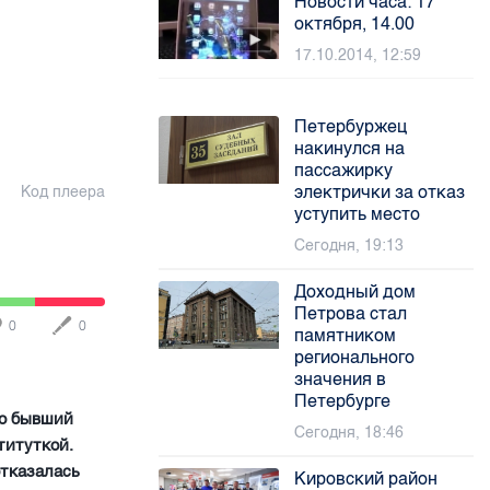
Новости часа: 17
октября, 14.00
17.10.2014, 12:59
Петербуржец
накинулся на
пассажирку
электрички за отказ
Код плеера
уступить место
Сегодня, 19:13
Доходный дом
Петрова стал
0
0
памятником
регионального
значения в
Петербурге
то бывший
Сегодня, 18:46
титуткой.
отказалась
Кировский район