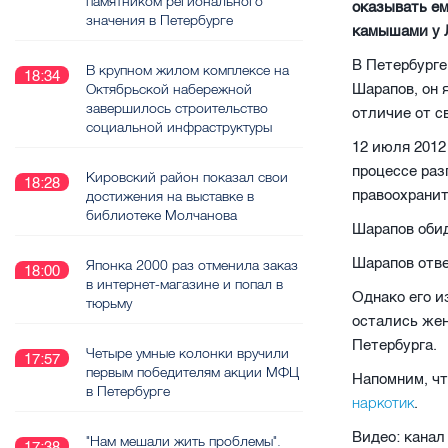
памятником регионального
оказывать ем
значения в Петербурге
камышами у Л
В Петербурге
В крупном жилом комплексе на
18:34
Шарапов, он 
Октябрьской набережной
завершилось строительство
отличие от с
социальной инфраструктуры
12 июля 2012
процессе раз
Кировский район показал свои
18:28
правоохранит
достижения на выставке в
библиотеке Молчанова
Шарапов обид
Шарапов отве
Японка 2000 раз отменила заказ
18:00
в интернет-магазине и попал в
Однако его и
тюрьму
остались жен
Петербурга.
Четыре умные колонки вручили
17:57
первым победителям акции МФЦ
Напомним, чт
в Петербурге
наркотик
.
Видео: кана
"Нам мешали жить проблемы".
17:38