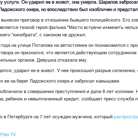
у услуги. Он ударил ее в живот, она умерла. Шарапов забросал
адожского озера, но впоследствии был изобличен и предстал
 вынесен приговор в отношении бывшего полицейского. Его з
является тезкой героя фильма "Место встречи изменить нельзя
воего "кинобрата", с законом не дружил.
 года на улице Потапова на автостоянке он познакомился с пр
говора он признался, что является действующим сотрудником
ельных органов. Девушка отказала ему.
елся, ударил ее в живот. У нее произошел разрыв селезенки, 
з ее на берег Ладожского озера и забросал камышами.
зобличили в совершении преступления и дали 8 лет колонии. Н
а, ребенок и невыплаченный кредит, сообщает пресс-служба 
распростр
о в Петербурге на 7 лет осужден мужчина, который
Piter.TV
л