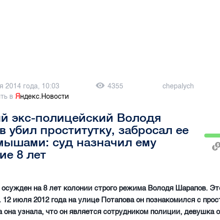
я 2014 года, 10:03
4355
chepalych
ть в
Я
ндекс.Новости
й экс-полицейский Володя
 убил проститутку, забросал ее
мышами: суд назначил ему
ие 8 лет
 осужден на 8 лет колонии строго режима Володя Шарапов. Э
 12 июля 2012 года на улице Потапова он познакомился с прос
а она узнала, что он является сотрудником полиции, девушка 