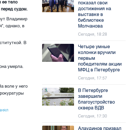
 ее тело
показал свои
достижения на
 перед судом.
выставке в
овут Владимир
библиотеке
", однако, в
Молчанова
Сегодня, 18:28
оституткой. В
Четыре умные
колонки вручили
первым
победителям акции
она умерла.
МФЦ в Петербурге
Сегодня, 17:57
а воле у него
В Петербурге
прокуратуры
завершили
благоустройство
сквера ВДВ
анял
Сегодня, 17:30
Алаудинов призвал