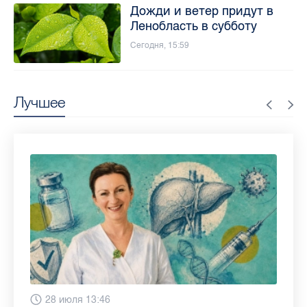
Дожди и ветер придут в
Ленобласть в субботу
Сегодня, 15:59
Лучшее
Вчера 9:02
28 июля 13:46
13 июля 9:05
3 июля 11:56
23 июня 9:10
16 июня 11:37
11 июня 12:37
3 июня 10:02