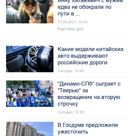
Анну Хилькевич с мужем
едва не обокрали по
пути в ...
27.04.2021, 10:42
Картина дня
Какие модели китайских
авто выдерживают
российские дороги
Сегодня, 16:49
"Динамо-СПб" сыграет с
"Тверью" за
возвращение на вторую
строчку
Сегодня, 16:38
В Госдуме предложили
ужесточить