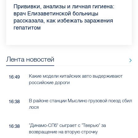
Piter.TV находится в ТОП-10 рейтинга
Прививки, анализы и личная гигиена:
Как обезопасить ребенка летом: советы
Проходные баллы в вузах СПб — 2026:
Врач назвала неожиданные причины
Декрет без потери дохода: эксперт
Что такое рассеянный склероз: невролог
Бамбл с вишней и лимонад с имбирем:
самых цитируемых СМИ Петербурга и
врач Елизаветинской больницы
педиатра для родителей
где самый высокий и самый низкий
воспаления ахиллова сухожилия летом
рассказала о возможностях для
Елизаветинской больницы ответила на
какие напитки можно приготовить дома
Ленобласти во II квартале 2026 года
рассказала, как избежать заражения
конкурс
работающих родителей
главные вопросы о заболевании
в жару
гепатитом
Лента новостей
Какие модели китайских авто выдерживают
16:49
российские дороги
В районе станции Мыслино грузовой поезд сбил
16:38
лося
"Динамо-СПб" сыграет с "Тверью" за
16:38
возвращение на вторую строчку