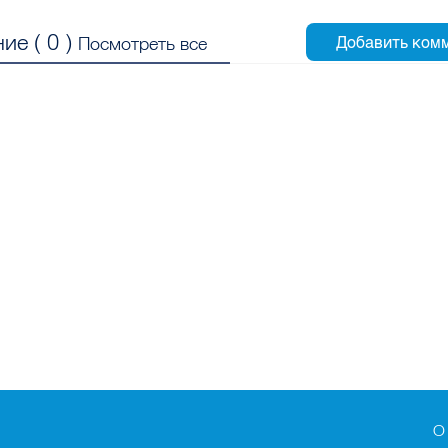
ие (
0
)
Посмотреть все
О