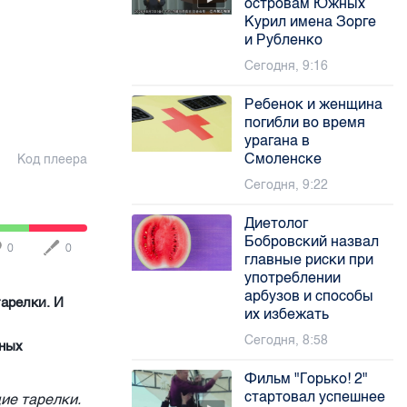
островам Южных
Курил имена Зорге
и Рубленко
Сегодня, 9:16
Ребенок и женщина
погибли во время
урагана в
Смоленске
Код плеера
Сегодня, 9:22
Диетолог
Бобровский назвал
0
0
главные риски при
употреблении
арбузов и способы
тарелки. И
их избежать
Сегодня, 8:58
ьных
Фильм "Горько! 2"
стартовал успешнее
ие тарелки.