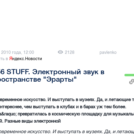
 2010 года, 12:00
2128
pavlenko
ть в
Я
ндекс.Новости
 56 STUFF. Электронный звук в
остранстве "Эрарты"
ременное искусство. И выступать в музеях. Да, и летающие 
интереснее, чем выступать в клубах и в барах уж тем более.
а&raquo; превратилась в космическую площадку для музыкал
й. Разные виды электронной
временное искусство. И выступать в музеях. Да, и летающ