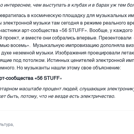
о интереснее, чем выступать в клубах и в барах уж тем бо
евратилась в космическую площадку для музыкальных им
 электронной музыки там сегодня в режиме реального вр
частники арт-сообщества «56
STUFF
». Вообще, у каждого 
й проект, и вместе они собрались впервые. Презентовали
емью восемь».
Музыкальную импровизацию дополняла виз
 духе неземной музыки. Изображения проецировали лет
сящие под потолком.
Истинных ценителей электронной им
емного. Но музыканты нашли этому свое объяснение:
рт-сообщества «56 STUFF
»
тарном масштабе процент людей, слушающих электронику
ет быть, потому, что не везде есть электричество.
льтура
,