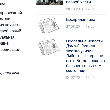
первой части
лее.
30.10.2014, 17:01
провизаций.
емени
Бесприданница
из них есть
27.08.2014, 18:00
свой новый
уальная.
Последние новости
ающие
Дома-2: Руднев
провизации
жестко унизил
Либерж, шокировав
всех, Богдан попал в
больницу в жутком
состоянии
, невысок.
04.07.2014, 16:20