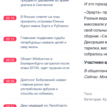
придавило деревьями во время
И это горазд
урагана в Смоленске
«Эрарта» пр
В Японии ответят на план
Разные виды
09:16
присвоить островам Южных
миксовали у
Курил имена Зорге и Рубленко
свой сольны
сборник «С
Главными подарками судьбы
09:15
Декорации в
петербуржцы назвали детей и
саму жизнь
тарелки, ви
собралось н
Объект Wildberries в
09:02
Участники а
Екатеринбурге загорелся после
атаки БПЛА, идет тушение огня
В общеплане
Сейчас. Мож
Диетолог Бобровский назвал
08:58
главные риски при
употреблении арбузов и
способы их избежать
Теги:
Категории:
Ку
Двух медведей из Ленобласти
08:57